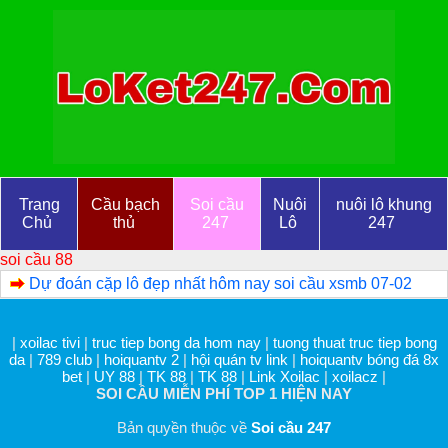
Trang
Cầu bạch
Soi cầu
Nuôi
nuôi lô khung
Chủ
thủ
247
Lô
247
soi cầu 88
Dự đoán cặp lô đẹp nhất hôm nay soi cầu xsmb 07-02
|
xoilac tivi
|
truc tiep bong da hom nay
|
tuong thuat truc tiep bong
da
|
789 club
|
hoiquantv 2
|
hội quán tv link
|
hoiquantv bóng đá
8x
bet
|
UY 88
|
TK 88
|
TK 88
|
Link Xoilac
|
xoilacz
|
SOI CẦU MIỄN PHÍ TOP 1 HIỆN NAY
Bản quyền thuộc về
Soi cầu 247