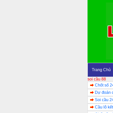
Trang Chủ
soi cầu 88
Chốt số 2
Dự đoán c
Soi cầu 2
Cầu lô kế