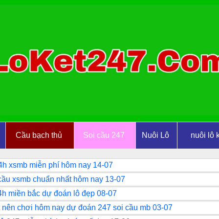
Cầu bạch thủ
Soi cầu 247
Nuôi Lô
nuôi lô
4h xsmb miễn phí hôm nay 14-07
ầu xsmb chuẩn nhất hôm nay 13-07
4h miền bắc dự đoán lô đẹp 08-07
t nên chơi hôm nay dự đoán 247 soi cầu mb 03-07