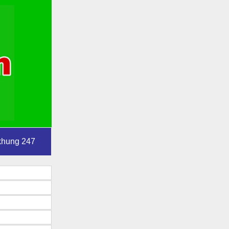
 khung 247