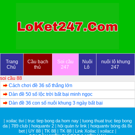
Trang
Cầu bạch
Soi cầu
Nuôi
nuôi lô khung
Chủ
thủ
247
Lô
247
soi cầu 88
Cách chơi đề 36 số thắng lớn
Dàn đề 50 số lộc trời bất bại minh ngọc
Dàn đề 36 con số nuôi khung 3 ngày bất bại
|
xoilac tivi
|
truc tiep bong da hom nay
|
tuong thuat truc tiep bong
da
|
789 club
|
hoiquantv 2
|
hội quán tv link
|
hoiquantv bóng đá
8x
bet
|
UY 88
|
TK 88
|
TK 88
|
Link Xoilac
|
xoilacz
|