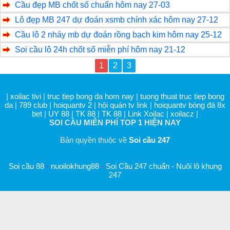
Cầu đẹp MB chốt số chuẩn hôm nay 27-03
Lô đẹp MB 247 dự đoán xsmb chính xác hôm nay 27-12
Cầu lô 2 nháy mb dự đoán rồng bạch kim hôm nay 25-12
Soi cầu lô 24h chốt số miễn phí hôm nay 21-12
1
2
3
|
xoilac tivi
|
truc tiep bong da hom nay
|
tuong thuat truc tiep bong
da
|
789 club
|
hoiquantv 2
|
hội quán tv link
|
hoiquantv bóng đá
8x
bet
|
UY 88
|
TK 88
|
TK 88
|
Link Xoilac
|
xoilacz
|
SOI CẦU MIỄN PHÍ TOP 1 HIỆN NAY
Bản quyền thuộc về
Soi cầu 247
Soi cầu 88
-
nuoilokhung88
-
Soi Cầu 247 chuẩn
-
Nuôi lô khung
247