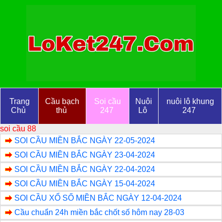
Trang
Cầu bạch
Soi cầu
Nuôi
nuôi lô khung
Chủ
thủ
247
Lô
247
soi cầu 88
SOI CẦU MIỀN BẮC NGÀY 22-05-2024
SOI CẦU MIỀN BẮC NGÀY 23-04-2024
SOI CẦU MIỀN BẮC NGÀY 22-04-2024
SOI CẦU MIỀN BẮC NGÀY 15-04-2024
SOI CẦU XỔ SỐ MIỀN BẮC NGÀY 12-04-2024
Cầu chuẩn 24h miền bắc chốt số hôm nay 28-03