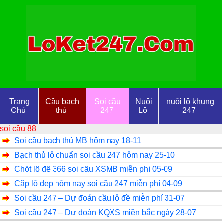
Trang
Cầu bạch
Soi cầu
Nuôi
nuôi lô khung
Chủ
thủ
247
Lô
247
soi cầu 88
Soi cầu bạch thủ MB hôm nay 18-11
Bạch thủ lô chuẩn soi cầu 247 hôm nay 25-10
Chốt lô đề 366 soi cầu XSMB miễn phí 05-09
Cặp lô đẹp hôm nay soi cầu 247 miễn phí 04-09
Soi cầu 247 – Dự đoán cầu lô đề miễn phí 31-07
Soi cầu 247 – Dự đoán KQXS miền bắc ngày 28-07