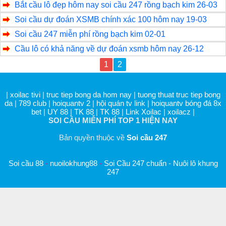
Bắt cầu lô đẹp hôm nay soi cầu 247 rồng bạch kim 26-03
Soi cầu dự đoán XSMB chính xác 100 hôm nay 19-03
Soi cầu 247 miễn phí rồng bạch kim 02-01
Cầu lô có khả năng về dự đoán xsmb hôm nay 26-12
1
2
|
xoilac tivi
|
truc tiep bong da hom nay
|
tuong thuat truc tiep bong
da
|
789 club
|
hoiquantv 2
|
hội quán tv link
|
hoiquantv bóng đá
8x
bet
|
UY 88
|
TK 88
|
TK 88
|
Link Xoilac
|
xoilacz
|
SOI CẦU MIỄN PHÍ TOP 1 HIỆN NAY
Bản quyền thuộc về
Soi cầu 247
Soi cầu 88
-
nuoilokhung88
-
Soi Cầu 247 chuẩn
-
Nuôi lô khung
247