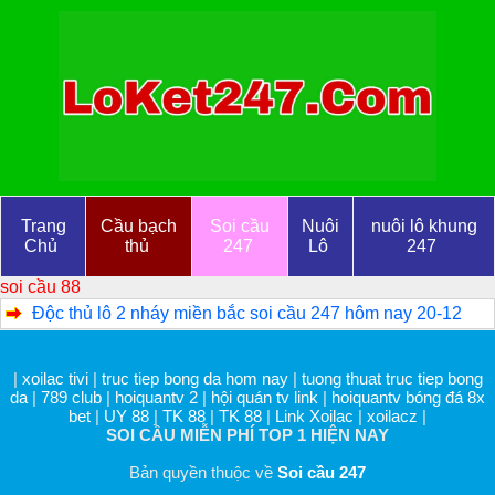
Trang
Cầu bạch
Soi cầu
Nuôi
nuôi lô khung
Chủ
thủ
247
Lô
247
soi cầu 88
Độc thủ lô 2 nháy miền bắc soi cầu 247 hôm nay 20-12
|
xoilac tivi
|
truc tiep bong da hom nay
|
tuong thuat truc tiep bong
da
|
789 club
|
hoiquantv 2
|
hội quán tv link
|
hoiquantv bóng đá
8x
bet
|
UY 88
|
TK 88
|
TK 88
|
Link Xoilac
|
xoilacz
|
SOI CẦU MIỄN PHÍ TOP 1 HIỆN NAY
Bản quyền thuộc về
Soi cầu 247