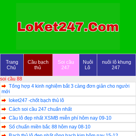
Trang
Cầu bạch
Soi cầu
Nuôi
nuôi lô khung
Chủ
thủ
247
Lô
247
soi cầu 88
Tổng hợp 4 kinh nghiệm bắt 3 càng đơn giản cho người
mới
loket247 -chốt bạch thủ lô
Cách soi cầu 247 chuẩn nhất
Cầu lô đẹp nhất XSMB miễn phí hôm nay 09-10
Số chuẩn miền bắc 88 hôm nay 08-10
Bạch thủ lô đẹp nhất rồng bạch kim hôm nay 15-12