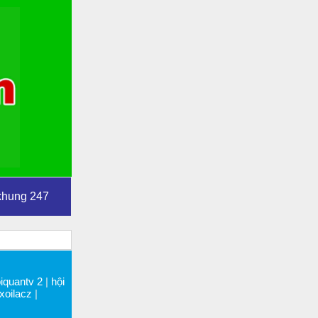
 khung 247
iquantv 2
|
hội
xoilacz
|