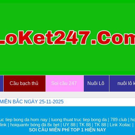
Cầu bạch thủ
Soi cầu 247
Nuôi Lô
nuôi lô
MIỀN BẮC NGÀY 25-11-2025
ruc tiep bong da hom nay
|
tuong thuat truc tiep bong da
|
789 club
|
ho
link
|
hoiquantv bóng đá
8x bet
|
UY 88
|
TK 88
|
TK 88
|
Link Xoilac
|
SOI CẦU MIỄN PHÍ TOP 1 HIỆN NAY