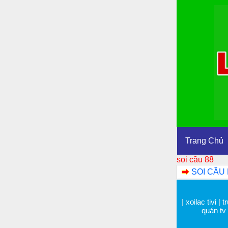
Trang Chủ
soi cầu 88
SOI CẦU 
|
xoilac tivi
|
t
quán tv 