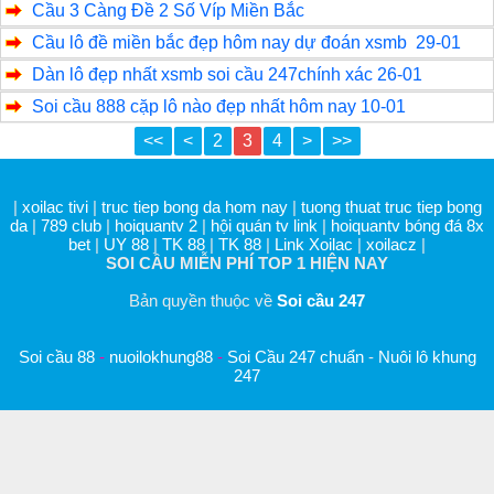
Cầu 3 Càng Đề 2 Số Víp Miền Bắc
Cầu lô đề miền bắc đẹp hôm nay dự đoán xsmb 29-01
Dàn lô đẹp nhất xsmb soi cầu 247chính xác 26-01
Soi cầu 888 cặp lô nào đẹp nhất hôm nay 10-01
<<
<
2
3
4
>
>>
|
xoilac tivi
|
truc tiep bong da hom nay
|
tuong thuat truc tiep bong
da
|
789 club
|
hoiquantv 2
|
hội quán tv link
|
hoiquantv bóng đá
8x
bet
|
UY 88
|
TK 88
|
TK 88
|
Link Xoilac
|
xoilacz
|
SOI CẦU MIỄN PHÍ TOP 1 HIỆN NAY
Bản quyền thuộc về
Soi cầu 247
Soi cầu 88
-
nuoilokhung88
-
Soi Cầu 247 chuẩn
-
Nuôi lô khung
247