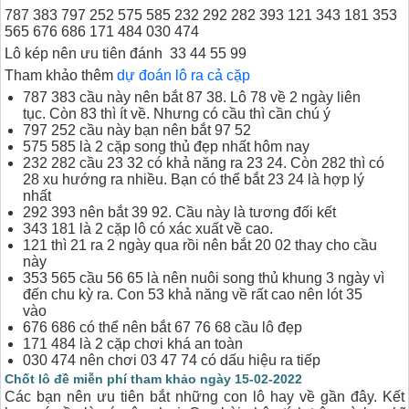
787 383 797 252 575 585 232 292 282 393 121 343 181 353
565 676 686 171 484 030 474
Lô kép nên ưu tiên đánh 33 44 55 99
Tham khảo thêm
dự đoán lô ra cả cặp
787 383 cầu này nên bắt 87 38. Lô 78 về 2 ngày liên
tục. Còn 83 thì ít về. Nhưng có cầu thì cần chú ý
797 252 cầu này bạn nên bắt 97 52
575 585 là 2 cặp song thủ đẹp nhất hôm nay
232 282 cầu 23 32 có khả năng ra 23 24. Còn 282 thì có
28 xu hướng ra nhiều. Bạn có thể bắt 23 24 là hợp lý
nhất
292 393 nên bắt 39 92. Cầu này là tương đối kết
343 181 là 2 cặp lô có xác xuất về cao.
121 thì 21 ra 2 ngày qua rồi nên bắt 20 02 thay cho cầu
này
353 565 cầu 56 65 là nên nuôi song thủ khung 3 ngày vì
đến chu kỳ ra. Con 53 khả năng về rất cao nên lót 35
vào
676 686 có thể nên bắt 67 76 68 cầu lô đẹp
171 484 là 2 cặp chơi khá an toàn
030 474 nên chơi 03 47 74 có dấu hiệu ra tiếp
Chốt lô đề miễn phí tham khảo ngày 15-02-2022
Các bạn nên ưu tiên bắt những con lô hay về gần đây. Kết