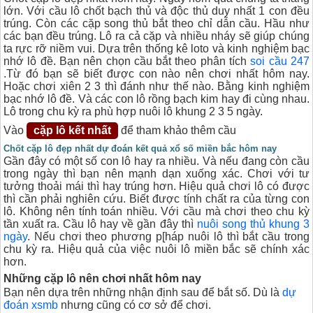
lớn. Với cầu lô chốt bạch thủ và độc thủ duy nhất 1 con đều
trúng. Còn các cặp song thủ bắt theo chỉ dẫn cầu. Hầu như
các bạn đều trúng. Lô ra cả cặp và nhiều nháy sẽ giúp chúng
ta rực rỡ niềm vui. Dựa trên thống kê loto và kinh nghiệm bạc
nhớ lô đề. Bạn nên chọn cầu bắt theo phân tích
soi cầu 247
.Từ đó bạn sẽ biết được con nào nên chơi nhất hôm nay.
Hoặc chơi xiên 2 3 thì đánh như thế nào. Bằng kinh nghiệm
bạc nhớ lô đề. Và các con lô rồng bạch kim hay đi cùng nhau.
Lô trong chu kỳ ra phù hợp nuôi lô khung 2 3 5 ngày.
Vào
cặp lô kết nhất
để tham khảo thêm cầu
Chốt cặp lô đẹp nhất dự đoán kết quả xổ số miền bắc hôm nay
Gần đây có một số con lô hay ra nhiều. Và nếu đang còn cầu
trong ngày thì bạn nên mạnh dạn xuống xác. Chơi với tư
tưởng thoải mái thì hay trúng hơn. Hiệu quả chơi lô có được
thì cần phải nghiên cứu. Biết được tính chất ra của từng con
lô. Không nên tính toán nhiều. Với cầu mà chơi theo chu kỳ
tần xuất ra. Cầu lô hay về gần đây thì
nuôi song thủ khung 3
ngày
. Nếu chơi theo phương p[háp nuôi lô thì bắt cầu trong
chu kỳ ra. Hiệu quả của việc nuôi lô miền bắc sẽ chính xác
hơn.
Những cặp lô nên chơi nhất hôm nay
Bạn nên dựa trên những nhận định sau để bắt số. Dù là
dự
đoán xsmb
nhưng cũng có cơ sở để chơi.