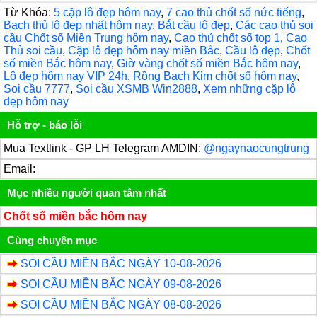
e
er
e
e
Từ Khóa:
5 cặp lô đẹp hôm nay
,
7 cao thủ chốt số nức tiếng
,
b
n
Bạch thủ lô đẹp nhất hôm nay
,
Bắt cầu lô đẹp
,
Các cao thủ soi
cầu Chốt số Miền Trung hôm nay
,
Cao thủ chốt số top 1
,
Cao
o
g
Thủ soi cầu
,
Cặp lô đẹp hôm nay miền Bắc
,
Cầu lô đẹp
,
Chốt
số miền Bắc hôm nay
,
Giờ vàng chốt số miền Bắc hôm nay
,
o
er
Lô đẹp hôm nay VIP 24h
,
Rồng Bạch Kim chốt số hôm nay
,
Soi cầu 7777
,
Soi cầu XSMB Win2888
,
Xem những cặp lô
k
đẹp hôm nay
Hỗ trợ - báo lỗi
Mua Textlink - GP LH Telegram AMDIN:
@ngaynaocungtrung
Email:
Mục nhiều người quan tâm nhất
Chốt số miền bắc hôm nay
Cùng chuyên mục
SOI CẦU MIỀN BẮC NGÀY 10-08-2026
SOI CẦU MIỀN BẮC NGÀY 09-08-2026
SOI CẦU MIỀN BẮC NGÀY 08-08-2026