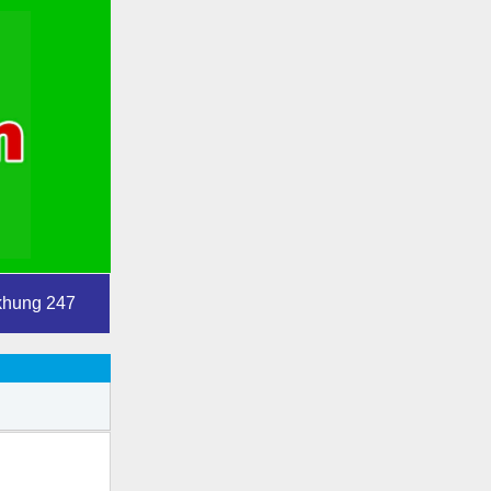
 khung 247