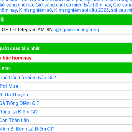
n
iờ vàng chốt số
,
Giờ vàng chốt số miền Bắc hôm nay
,
Giờ vàng
 hôm nay
,
Kinh nghiệm số
,
Kinh nghiệm soi cầu 2023
,
soi cau m
g
lỗi
er
 - GP LH Telegram AMDIN:
@ngaynaocungtrung
gười quan tâm nhất
n bắc hôm nay
n mục
Chó Cắn Là Điềm Báo Gì ?
Trời Mưa
Đi Du Thuyền
Gà Trống Điềm Gì?
Rồng Là Điềm Gì?
Con Thằn Lằn
Mình Bị Bệnh Là Điềm Gì?