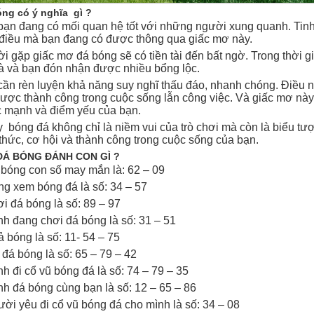
ng có ý nghĩa gì ?
 bạn đang có mối quan hệ tốt với những người xung quanh. Tin
à điều mà bạn đang có được thông qua giấc mơ này.
 gặp giấc mơ đá bóng sẽ có tiền tài đến bất ngờ. Trong thời gi
hà và bạn đón nhận được nhiều bổng lộc.
cần rèn luyện khả năng suy nghĩ thấu đáo, nhanh chóng. Điều n
được thành công trong cuộc sống lẫn công việc. Và giấc mơ nà
c mạnh và điểm yếu của bạn.
 bóng đá không chỉ là niềm vui của trò chơi mà còn là biểu tư
hức, cơ hội và thành công trong cuộc sống của bạn.
Á BÓNG ĐÁNH CON GÌ ?
 bóng con số may mắn là: 62 – 09
ng xem bóng đá là số: 34 – 57
i đá bóng là số: 89 – 97
h đang chơi đá bóng là số: 31 – 51
 bóng là số: 11- 54 – 75
đá bóng là số: 65 – 79 – 42
h đi cổ vũ bóng đá là số: 74 – 79 – 35
h đá bóng cùng bạn là số: 12 – 65 – 86
ời yêu đi cổ vũ bóng đá cho mình là số: 34 – 08