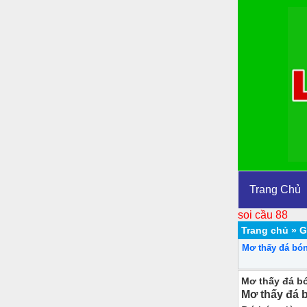
Trang Chủ
soi cầu 88
Trang chủ
»
G
Mơ thấy đá bón
Mơ thấy đá b
Mơ thấy đá 