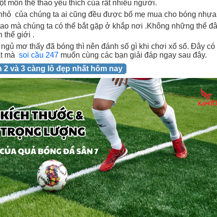
t môn thể thao yêu thích của rất nhiều người.
nhỏ của chúng ta ai cũng đều được bố mẹ mua cho bóng nhựa 
hao mà chúng ta có thể bắt gặp ở khắp nơi .Không những thế đ
 thế giới .
gủ mơ thấy đã bóng thì nên đánh số gì khi chơi xổ số. Đây có l
hất mà
soi cầu 247
muốn cùng các bạn giải đáp ngay sau đây.
 2 và 3 càng lô đẹp nhất hôm nay