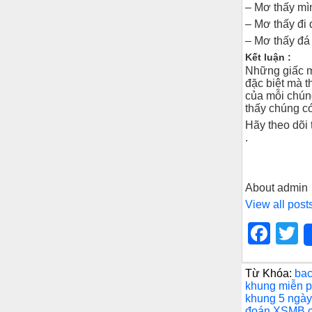
– Mơ thấy mìn
– Mơ thấy đi 
– Mơ thấy đá 
Kết luận :
Những giấc m
đặc biệt mà t
của mỗi chún
thấy chúng có
Hãy theo dõi
.
About admin
View all post
F
T
a
w
c
tt
Từ Khóa:
bac
khung miễn p
e
e
khung 5 ngày
đoán XSMB c