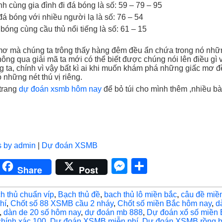
h cùng gia đình đi đá bóng là số: 59 – 79 – 95
đá bóng với nhiều người lạ là số: 76 – 54
bóng cùng cầu thủ nổi tiếng là số: 61 – 15
ơ mà chúng ta trông thấy hàng đêm đều ẩn chứa trong nó nhữ
hông qua giải mã ta mới có thể biết được chúng nói lên điều gì
g ta, chính vì vậy bất kì ai khi muốn khám phá những giấc mơ 
 những nét thú vị riêng.
 trang
dự đoán xsmb hôm nay
để bỏ túi cho mình thêm ,nhiều bà
s by admin
|
Dự đoán XSMB
M
S
Share
Post
i
e
h
ss
ar
h thủ chuẩn víp
,
Bạch thủ đề
,
bach thủ lô miền bắc
,
câu đề miề
hí
,
Chốt số 88 XSMB cầu 2 nháy
,
Chốt số miền Bắc hôm nay
,
d
r
e
e
,
dàn de 20 số hôm nay
,
dự đoán mb 888
,
Dự đoán xổ số miền 
hính xác 100
,
Dự đoán XSMB miễn phí
,
Dự đoán XSMB rồng b