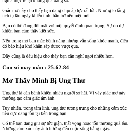
nghĩa thực tế lại không quá đáng sợ.
Giấc mơ này cho thấy bạn đang chịu áp lực rất lớn. Những lo lắng
tích tụ lâu ngày khiến tinh thần trở nên mệt mỏi.
Bạn có thể đang đối mặt với một quyết định quan trọng. Sự do dự
khiến bạn cảm thấy kiệt sức.
Nếu trong mơ bạn mắc bệnh nặng nhưng vẫn sống khỏe mạnh, điều
đó báo hiệu khó khăn sắp được vượt qua.
Đây cũng là dấu hiệu cho thấy bạn cần nghỉ ngơi nhiều hơn.
Con số may mắn : 25-62-84
Mơ Thấy Mình Bị Ung Thư
Ung thư là căn bệnh khiến nhiều người sợ hãi. Vì vậy giấc mơ này
thường tạo cảm giác ám ảnh.
Tuy nhiên, trong tâm linh, ung thư tượng trưng cho những cảm xúc
tiêu cực đang tồn tại bên trong bạn.
Có thể bạn đang giữ sự tức giận, thất vọng hoặc tổn thương quá lâu.
Những cảm xúc này ảnh hưởng đến cuộc sống hằng ngày.