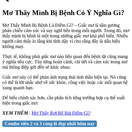
Mơ Thấy Mình Bị Bệnh Có Ý Nghĩa Gì?
Mơ Thấy Mình Bị Bệnh Là Điềm Gì? – Giấc mơ là tấm gương
phản chiếu cảm xúc và suy nghĩ bên trong mỗi người. Trong đó, mơ
thấy mình bị bệnh là một trong những giấc mơ khá phổ biến. Nhiều
người cảm thấy lo lắng khi tỉnh dậy vì cho rằng đây là dấu hiệu
không may.
Thực tế, không phải giấc mơ nào liên quan đến bệnh tật cũng mang
ý nghĩa tiêu cực. Tùy từng hoàn cảnh, chi tiết và cảm xúc trong mơ
mà thông điệp gửi đến sẽ khác nhau.
Giấc mơ này có thể phản ánh trạng thái tinh thần hiện tại. Nó cũng
có thể là lời nhắc nhở về sức khỏe, công việc hoặc các mối quan hệ
xung quanh bạn.
Để hiểu chính xác hơn, cần phân tích từng trường hợp cụ thể xuất
hiện trong giấc mơ.
XEM THÊM
:
Mơ Thấy Rơi Bể Bát Điềm Gì?
Combo xiên 2 và 3 càng lô đẹp nhất hôm nay