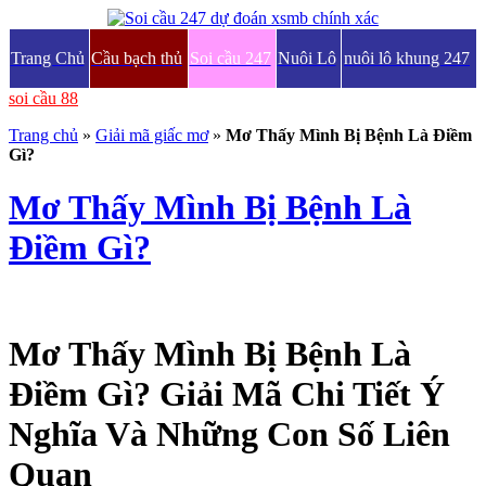
Trang Chủ
Cầu bạch thủ
Soi cầu 247
Nuôi Lô
nuôi lô khung 247
soi cầu 88
Trang chủ
»
Giải mã giấc mơ
»
Mơ Thấy Mình Bị Bệnh Là Điềm
Gì?
Mơ Thấy Mình Bị Bệnh Là
Điềm Gì?
Mơ Thấy Mình Bị Bệnh Là
Điềm Gì? Giải Mã Chi Tiết Ý
Nghĩa Và Những Con Số Liên
Quan