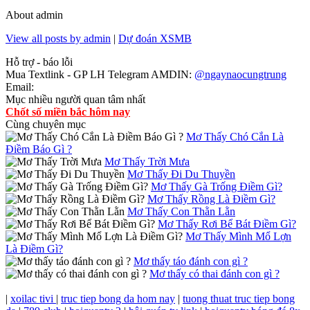
About admin
View all posts by admin
|
Dự đoán XSMB
Hỗ trợ - báo lỗi
Mua Textlink - GP LH Telegram AMDIN:
@ngaynaocungtrung
Email:
Mục nhiều người quan tâm nhất
Chốt số miền bắc hôm nay
Cùng chuyên mục
Mơ Thấy Chó Cắn Là
Điềm Báo Gì ?
Mơ Thấy Trời Mưa
Mơ Thấy Đi Du Thuyền
Mơ Thấy Gà Trống Điềm Gì?
Mơ Thấy Rồng Là Điềm Gì?
Mơ Thấy Con Thằn Lằn
Mơ Thấy Rơi Bể Bát Điềm Gì?
Mơ Thấy Mình Mổ Lợn
Là Điềm Gì?
Mơ thấy táo đánh con gì ?
Mơ thấy có thai đánh con gì ?
|
xoilac tivi
|
truc tiep bong da hom nay
|
tuong thuat truc tiep bong