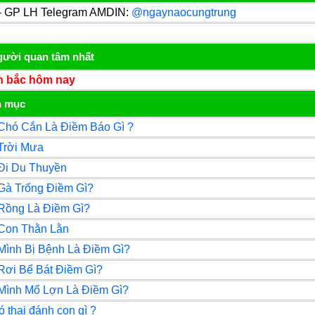
 - GP LH Telegram AMDIN:
@ngaynaocungtrung
gười quan tâm nhất
n bắc hôm nay
n mục
Chó Cắn Là Điềm Báo Gì ?
Trời Mưa
Đi Du Thuyền
Gà Trống Điềm Gì?
Rồng Là Điềm Gì?
Con Thằn Lằn
Mình Bị Bệnh Là Điềm Gì?
Rơi Bể Bát Điềm Gì?
Mình Mổ Lợn Là Điềm Gì?
ó thai đánh con gì ?