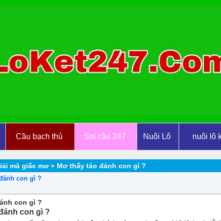
Cầu bạch thủ
Soi cầu 247
Nuôi Lô
nuôi lô
iải mã giấc mơ
»
Mơ thấy táo đánh con gì ?
đánh con gì ?
ánh con gì ?
đánh con gì ?