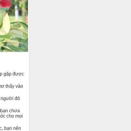
ắp gặp được
mơ thấy vào
ể người đó
à bạn chưa
sóc cho mọi
c, bạn nên