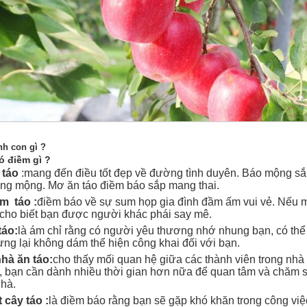
nh con gì ?
ó điềm gì ?
 táo
:mang đến điều tốt đẹp về đường tình duyên. Báo mộng s
ong mộng. Mơ ăn táo điềm báo sắp mang thai.
m táo :
điềm báo về sự sum họp gia đình đầm ấm vui vẻ. Nếu 
,cho biết bạn được người khác phái say mê.
táo:
là ám chỉ rằng có người yêu thương nhớ nhung bạn, có th
ng lại không dám thể hiện công khai đối với bạn.
hà ăn táo:
cho thấy mối quan hệ giữa các thành viên trong nh
t , bạn cần dành nhiều thời gian hơn nữa để quan tâm và chăm 
nhà.
 cây táo :
là điềm báo rằng bạn sẽ gặp khó khăn trong công việ