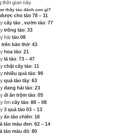
g thời gian này.
mơ thấy táo đánh con gì?
được cho táo
78 – 11
ấy
cây táo , vườn táo
:
77
ấy
trồng táo
:
33
y hái
táo
08
o
trên bàn thờ
:
43
ấy
hoa táo
:
21
ấy
lá táo
:
73 – 47
ấy
chặt cây táo
:
11
ấy
nhiều quả táo
:
99
ấy
quả táo tây
:
63
ấy
đang hái táo
:
23
ấy
đi ăn trộm táo
:
05
ấy ôm
cây táo
:
88 – 08
ấy
3 quả táo
03 – 13
ấy
ăn táo chiên
:
16
ả táo màu đen
:
62 – 14
ả táo màu đỏ
:
80