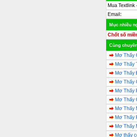
Mua Textlink
k
Email:
Mục nhiều n
Chốt số miề
Cùng chuyê
Mơ Thấy 
Mơ Thấy 
Mơ Thấy 
Mơ Thấy 
Mơ Thấy 
Mơ Thấy 
Mơ Thấy 
Mơ Thấy 
Mơ Thấy 
Mơ thấy c