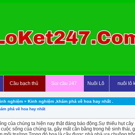
Cầu bạch thủ
Soi cầu 247
Nuôi Lô
nuôi lô
inh nghiệm
»
Kinh nghiệm ,khám phá về hoa hay nhất .
hám phá về hoa hay nhất
ng của chúng ta hiện nay thật đáng báo động.Sự thiếu hụt cây 
cuộc sống của chúng ta, gây mất cân bằng trong hệ sinh thái, g
ễm môi trường.Trong đó hoa là cây được nhà nhà ưa chuộng trồn