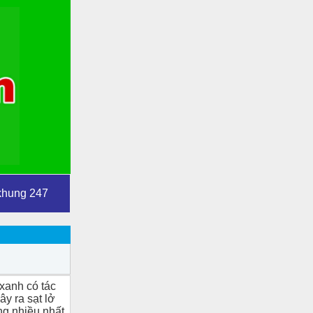
 khung 247
xanh có tác
ây ra sạt lở
g nhiều nhất,