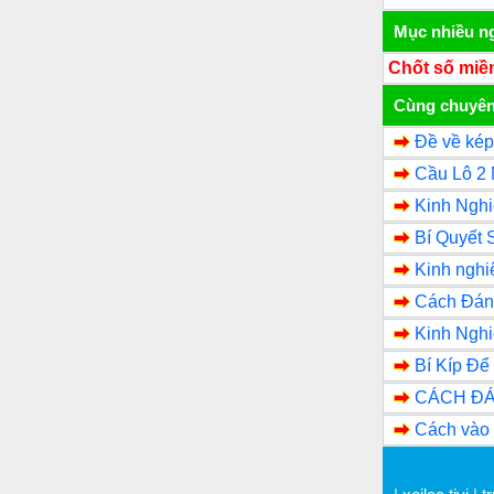
o
Mục nhiều n
o
Chốt số miề
k
Cùng chuyê
Đề về kép
Cầu Lô 2 
Kinh Ngh
Bí Quyết 
Kinh nghi
Cách Đán
Kinh Ngh
Bí Kíp Để
CÁCH ĐÁ
Cách vào t