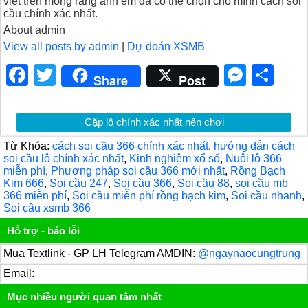
viết trên mong rằng anh em đã có thể chọn cho mình cách soi
cầu chính xác nhất.
About admin
View all posts by admin
|
Dự đoán XSMB
F
T
M
S
Share
Post
a
wi
e
h
c
tt
ss
ar
Cặp lô chính xác nhất nên chơi
e
er
e
e
Từ Khóa:
cách soi cầu 366 chính xác nhất
,
hướng dẫn cách
b
n
soi cầu lô chính xác nhất
,
Kinh nghiệm xổ số
,
Nuôi lô 366
miễn phí
,
Phương pháp soi cầu 366 mới nhất
,
Rồng Bạch
o
g
Kim 666
,
Soi cầu 247
,
Soi cầu 366
,
Soi cầu 88
,
soi cầu mb
366 miễn phí
,
Soi cầu miễn phí rồng bạch kim
,
Soi cầu nhanh
,
o
er
Soi cầu xsmb 366
k
Hỗ trợ - báo lỗi
Mua Textlink - GP LH Telegram AMDIN:
@ngaynaocungtrung
Email:
Mục nhiều người quan tâm nhất