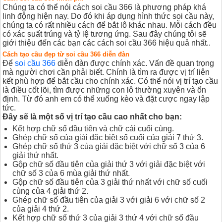
Chúng ta có thể nói cách soi cầu 366 là phương pháp khá
linh động hiện nay. Do đó khi áp dụng hình thức soi cầu này,
chúng ta có rất nhiều cách để bắt lô khác nhau. Mỗi cách đều
có xác suất trúng và tỷ lệ tương ứng. Sau đây chúng tôi sẽ
giới thiệu đến các bạn các cách soi cầu 366 hiệu quả nhất..
Cách tạo cầu đẹp từ soi cầu 366 diễn đàn
Để
soi cầu 366
diễn đàn được chính xác. Vấn đề quan trọng
mà người chơi cần phải biết. Chính là tìm ra được vị trí liên
kết phù hợp để bắt cầu cho chính xác. Có thể nói vị trí tạo cầu
là điều cốt lõi, tìm được những con lô thường xuyên và ổn
định. Từ đó anh em có thể xuống kèo và đặt cược ngay lập
tức.
Đây sẽ là một số vị trí tạo cầu cao nhất cho bạn:
Kết hợp chữ số đầu tiên và chữ cái cuối cùng.
Ghép chữ số của giải đặc biệt số cuối của giải 7 thứ 3.
Ghép chữ số thứ 3 của giải đặc biệt với chữ số 3 của 6
giải thứ nhất.
Gộp chữ số đầu tiên của giải thứ 3 với giải đặc biệt với
chữ số 3 của 6 mùa giải thứ nhất.
Gộp chữ số đầu tiên của 3 giải thứ nhất với chữ số cuối
cùng của 4 giải thứ 2.
Ghép chữ số đầu tiên của giải 3 với giải 6 với chữ số 2
của giải 4 thứ 2.
Kết hợp chữ số thứ 3 của giải 3 thứ 4 với chữ số đầu