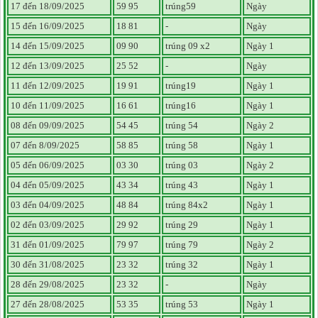
17 đến 18/09/2025
59 95
trúng59
Ngày
15 đến 16/09/2025
18 81
-
Ngày
14 đến 15/09/2025
09 90
trúng 09 x2
Ngày 1
12 đến 13/09/2025
25 52
-
Ngày
11 đến 12/09/2025
19 91
trúng19
Ngày 1
10 đến 11/09/2025
16 61
trúng16
Ngày 1
08 đến 09/09/2025
54 45
trúng 54
Ngày 2
07 đến 8/09/2025
58 85
trúng 58
Ngày 1
05 đến 06/09/2025
03 30
trúng 03
Ngày 2
04 đến 05/09/2025
43 34
trúng 43
Ngày 1
03 đến 04/09/2025
48 84
trúng 84x2
Ngày 1
02 đến 03/09/2025
29 92
trúng 29
Ngày 1
31 đến 01/09/2025
79 97
trúng 79
Ngày 2
30 đến 31/08/2025
23 32
trúng 32
Ngày 1
28 đến 29/08/2025
23 32
-
Ngày
27 đến 28/08/2025
53 35
trúng 53
Ngày 1