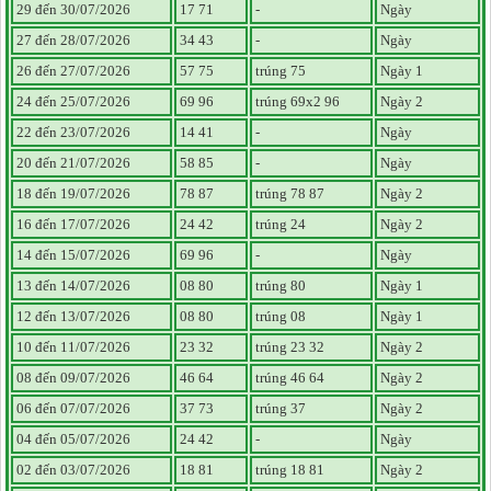
29 đến 30/07/2026
17 71
-
Ngày
27 đến 28/07/2026
34 43
-
Ngày
26 đến 27/07/2026
57 75
trúng 75
Ngày 1
24 đến 25/07/2026
69 96
trúng 69x2 96
Ngày 2
22 đến 23/07/2026
14 41
-
Ngày
20 đến 21/07/2026
58 85
-
Ngày
18 đến 19/07/2026
78 87
trúng 78 87
Ngày 2
16 đến 17/07/2026
24 42
trúng 24
Ngày 2
14 đến 15/07/2026
69 96
-
Ngày
13 đến 14/07/2026
08 80
trúng 80
Ngày 1
12 đến 13/07/2026
08 80
trúng 08
Ngày 1
10 đến 11/07/2026
23 32
trúng 23 32
Ngày 2
08 đến 09/07/2026
46 64
trúng 46 64
Ngày 2
06 đến 07/07/2026
37 73
trúng 37
Ngày 2
04 đến 05/07/2026
24 42
-
Ngày
02 đến 03/07/2026
18 81
trúng 18 81
Ngày 2