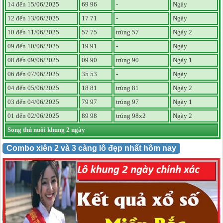
14 đến 15/06/2025
69 96
-
Ngày
12 đến 13/06/2025
17 71
-
Ngày
10 đến 11/06/2025
57 75
trúng 57
Ngày 2
09 đến 10/06/2025
19 91
-
Ngày
08 đến 09/06/2025
09 90
trúng 90
Ngày 1
06 đến 07/06/2025
35 53
-
Ngày
04 đến 05/06/2025
18 81
trúng 81
Ngày 2
03 đến 04/06/2025
79 97
trúng 97
Ngày 1
01 đến 02/06/2025
89 98
trúng 98x2
Ngày 2
Song thủ nuôi khung 2 ngày
Combo xiên 2 và 3 càng lô đẹp nhất hôm nay