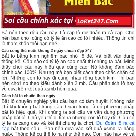
Bậ nên theo đều cầu này. Là cặp lô dự đoán ra cả cặp. Cho
nên bạn chơi cũng có tỷ lệ ăn cao có lời nhiều. Thông tin chỉ
là tham khảo thôi bạn nhé
Cầu song thủ nuôi khung 2 ngày chuẩn đẹp 247
Bắt lô bằng kinh nghiệm bạc nhớ lô đề. Và biết vận dụng
thống kê. Cặp nào có tỷ lệ an cao nhất thì chúng ta bắt. Mình
thấy chơi cầu này hiệu quả cũng cao. Nó không đảm bảo
chính xác 100%. Nhưng mà bạn biết cách theo chắc chắn có
lời. Những con lô hay đi cùng nhau rồng bạch kim. Thì bạn
nên chơi nó theo kiểu đánh xiên 2 mb. Cầu phân tích lô hay
về dựa trên kết quả xsmb hôm qua.
Cách bắt lô chuẩn theo ngày
Bắt lô chuyên nghiệp yêu cầu bạn có tâm huyết. Không nản
chí khi không bắt trúng cầu. Quan trọng là có phương pháp
bắt lô hiệu quả. Khi chúng ta soi cầu và vận dụng phương
pháp bắt lô. Chủ yếu thì đi tìm ra những con lô hay đề. Cầu có
tỷ lệ ra cang cao và kết thì chúng ta chơi.
Dự đoán lô ra cả
cặp
bắt theo cầu. Bạn nên dựa vào kết quả xsmb ra hàng
ngày. Thống kê cụ thể lô ra như thế nào. Con nào hay về và