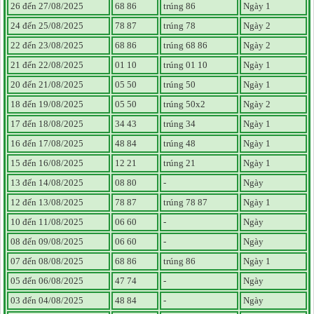
26 đến 27/08/2025
68 86
trúng 86
Ngày 1
24 đến 25/08/2025
78 87
trúng 78
Ngày 2
22 đến 23/08/2025
68 86
trúng 68 86
Ngày 2
21 đến 22/08/2025
01 10
trúng 01 10
Ngày 1
20 đến 21/08/2025
05 50
trúng 50
Ngày 1
18 đến 19/08/2025
05 50
trúng 50x2
Ngày 2
17 đến 18/08/2025
34 43
trúng 34
Ngày 1
16 đến 17/08/2025
48 84
trúng 48
Ngày 1
15 đến 16/08/2025
12 21
trúng 21
Ngày 1
13 đến 14/08/2025
08 80
-
Ngày
12 đến 13/08/2025
78 87
trúng 78 87
Ngày 1
10 đến 11/08/2025
06 60
-
Ngày
08 đến 09/08/2025
06 60
-
Ngày
07 đến 08/08/2025
68 86
trúng 86
Ngày 1
05 đến 06/08/2025
47 74
-
Ngày
03 đến 04/08/2025
48 84
-
Ngày