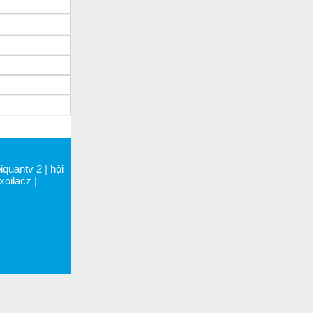
iquantv 2
|
hội
xoilacz
|