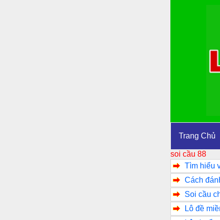
Trang Chủ
soi cầu 88
Tìm hiểu 
Cách đánh
Soi cầu c
Lô đề miề