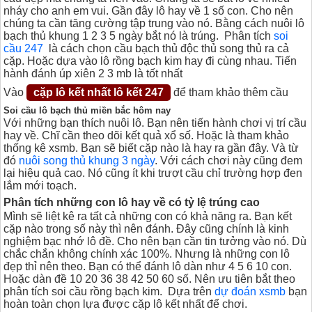
nháy cho anh em vui. Gần đây lô hay về 1 số con. Cho nên
chúng ta cần tăng cường tập trung vào nó. Bằng cách nuôi lô
bạch thủ khung 1 2 3 5 ngày bắt nó là trúng. Phân tích
soi
cầu 247
là cách chọn cầu bạch thủ độc thủ song thủ ra cả
cặp. Hoặc dựa vào lô rồng bạch kim hay đi cùng nhau. Tiến
hành đánh úp xiên 2 3 mb là tốt nhất
Vào
cặp lô kết nhất lô kết 247
để tham khảo thêm cầu
Soi cầu lô bạch thủ miền bắc hôm nay
Với những bạn thích nuôi lô. Bạn nên tiến hành chơi vị trí cầu
hay về. Chĩ cần theo dõi kết quả xổ số. Hoặc là tham khảo
thống kê xsmb. Bạn sẽ biết cặp nào là hay ra gần đây. Và từ
đó
nuôi song thủ khung 3 ngày
. Với cách chơi này cũng đem
lại hiệu quả cao. Nó cũng ít khi trượt cầu chỉ trường hợp đen
lắm mới toạch.
Phân tích những con lô hay về có tỷ lệ trúng cao
Mình sẽ liệt kê ra tất cả những con có khả năng ra. Bạn kết
cặp nào trong số này thì nên đánh. Đây cũng chính là kinh
nghiệm bạc nhớ lô đề. Cho nên bạn cần tin tưởng vào nó. Dù
chắc chắn không chính xác 100%. Nhưng là những con lô
đẹp thỉ nên theo. Bạn có thể đánh lô dàn như 4 5 6 10 con.
Hoặc dàn đề 10 20 36 38 42 50 60 số. Nên ưu tiên bắt theo
phân tích soi cầu rồng bạch kim. Dựa trên
dự đoán xsmb
bạn
hoàn toàn chọn lựa được cặp lô kết nhất để chơi.