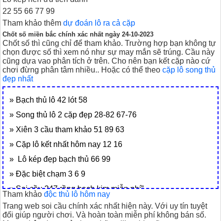
22 55 66 77 99
Tham khảo thêm
dự đoán lô ra cả cặp
Chốt số miền bắc chính xác nhất ngày 24-10-2023
Chốt số thì cũng chỉ để tham khảo. Trường hợp bạn không tự
chọn được số thì xem nó như sự may mắn sẽ trúng. Cầu này
cũng dựa vao phân tích ở trên. Cho nên bạn kết cặp nào cứ
chơi đừng phân tâm nhiều.. Hoặc có thể theo
cặp lô song thủ
đẹp nhất
» Bạch thủ lô 42 lót 58
» Song thủ lô 2 cặp đẹp 28-82 67-76
» Xiên 3 cầu tham khảo 51 89 63
» Cặp lô kết nhất hôm nay 12 16
» Lô kép đẹp bạch thủ 66 99
» Đặc biệt chạm 3 6 9
» Soi cầu 247 rồng bạch kim miễn phí”
Tham khảo
độc thủ lô hôm nay
– Cầu độc thủ duy nhất 1 con hoặc bạch thủ
Trang web soi cầu chính xác nhất hiện này. Với uy tín tuyệt
vip nhất liên hệ mình
đối giúp người chơi. Và hoàn toàn miễn phí không bán số.