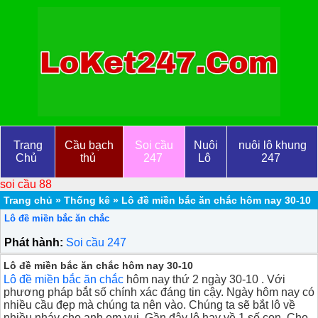
Trang
Cầu bạch
Soi cầu
Nuôi
nuôi lô khung
Chủ
thủ
247
Lô
247
soi cầu 88
Trang chủ
»
Thống kê
»
Lô đề miền bắc ăn chắc hôm nay 30-10
Lô đề miền bắc ăn chắc
Phát hành:
Soi cầu 247
Lô đề miền bắc ăn chắc hôm nay 30-10
Lô đề miền bắc ăn chắc
hôm nay thứ 2 ngày 30-10 . Với
phương pháp bắt số chính xác đáng tin cậy. Ngày hôm nay có
nhiều cầu đẹp mà chúng ta nên vào. Chúng ta sẽ bắt lô về
nhiều nháy cho anh em vui. Gần đây lô hay về 1 số con. Cho