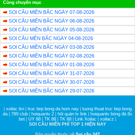
Cùng chuyên mục
SOI CẦU MIỀN BẮC NGÀY 07-08-2026
SOI CẦU MIỀN BẮC NGÀY 06-08-2026
SOI CẦU MIỀN BẮC NGÀY 05-08-2026
SOI CẦU MỀN BẮC NGÀY 04-08-2026
SOI CẦU MIỀN BẮC NGÀY 03-08-2026
SOI CẦU MIỀN BẮC NGÀY 02-08-2026
SOI CẦU MIỀN BẮC NGÀY 01-08-2026
SOI CẦU MIỀN BẮC NGÀY 31-07-2026
SOI CẦU MIỀN BẮC NGÀY 30-07-2026
SOI CẦU MIỀN BẮC NGÀY 29-07-2026
|
xoilac tivi
|
truc tiep bong da hom nay
|
tuong thuat truc tiep bong
da
|
789 club
|
hoiquantv 2
|
hội quán tv link
|
hoiquantv bóng đá
8x
bet
|
UY 88
|
TK 88
|
TK 88
|
Link Xoilac
|
xoilacz
|
SOI CẦU MIỄN PHÍ TOP 1 HIỆN NAY
Bản quyền thuộc về
Soi cầu 247