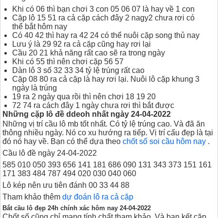
Khi có 06 thì bạn chơi 3 con 05 06 07 là hay về 1 con
Cặp lô 15 51 ra cả cặp cách đây 2 nagy2 chưa rơi có
thể bắt hôm nay
Có 40 42 thì hay ra 42 24 có thể nuôi cặp song thủ nay
Lưu ý là 29 92 ra cả cặp cũng hay rơi lại
Cầu 20 21 khả năng rất cao sẽ ra trong ngày
Khi có 55 thì nên chơi cặp 56 57
Dàn lô 3 số 32 33 34 tỷ lệ trúng rất cao
Cặp 08 80 ra cả cặp là hay rơi lại. Nuôi lô cặp khung 3
ngày là trúng
19 ra 2 ngày qua rồi thì nên chơi 18 19 20
72 74 ra cách đây 1 ngày chưa rơi thì bắt được
Những cặp lô đề ddeoh nhất ngày 24-04-2022
Những vị trí cầu lô mb tốt nhất. Có tỷ lệ trúng cao. Và đã ăn
thông nhiều ngày. Nó co xu hướng ra tiếp. Vị trí cấu đẹp là tại
đó nó hay về. Bạn có thể dựa theo
chốt số soi cầu hôm nay
.
Cầu lô đề ngày 24-04-2022
585 010 050 393 656 141 181 686 090 131 343 373 151 161
171 383 484 787 494 020 030 040 060
Lô kép nên ưu tiên đánh 00 33 44 88
Tham khảo thêm
dự đoán lô ra cả cặp
Bắt cầu lô đẹp 24h chính xác hôm nay 24-04-2022
Chốt số cũng chỉ mang tính chất tham khảo. Và bạn kết cặp