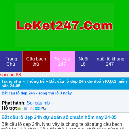
Trang
Cầu bạch
Soi cầu
Nuôi
nuôi lô khung
Chủ
thủ
247
Lô
247
soi cầu 88
Trang chủ
»
Thống kê
»
Bắt cầu lô đẹp 24h dự đoán KQXS miền
bắc 24-05
Bắt cầu lô đẹp 24h - song thủ lô 3 ngày
Phát hành:
Soi cầu mb
Hỗ trợ:
Bắt cầu lô đẹp 24h dự đoán số chuẩn hôm nay 24-05
Bắt cầu lô đẹp 24h. Như vậy là chúng ta bắt trúng cầu bạch