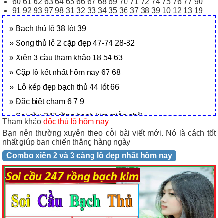
60 61 62 63 64 65 66 67 68 69 70 71 72 74 75 76 77 90
91 92 93 97 98 31 32 33 34 35 36 37 38 39 10 12 13 19
» Bạch thủ lô 38 lót 39
» Song thủ lô 2 cặp đẹp 47-74 28-82
» Xiên 3 cầu tham khảo 18 54 63
» Cặp lô kết nhất hôm nay 67 68
» Lô kép đẹp bạch thủ 44 lót 66
» Đặc biệt chạm 6 7 9
» Soi cầu 247 rồng bạch kim miễn phí”
Tham khảo
độc thủ lô hôm nay
– Cầu độc thủ duy nhất 1 con hoặc bạch thủ
Bạn nên thường xuyên theo dỗi bài viết mới. Nó là cách tốt
vip nhất liên hệ mình
nhất giúp bạn chiến thắng hàng ngày
Combo xiên 2 và 3 càng lô đẹp nhất hôm nay