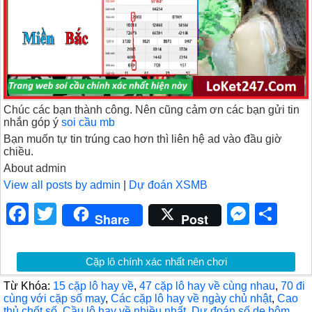
Chúc các bạn thành công. Nên cũng cảm ơn các bạn gửi tin
nhắn góp ý
soi cầu mb
Bạn muốn tự tin trúng cao hơn thì liên hệ ad vào đầu giờ
chiều.
About admin
View all posts by admin
|
Dự đoán XSMB
F
T
M
S
Share
Post
a
wi
e
h
c
tt
ss
ar
Cặp lô chính xác nhất nên chơi
e
er
e
e
Từ Khóa:
15 cặp lô hay về
,
47 cặp lô hay về cùng nhau
,
70 đi
b
n
cùng với cặp số may
,
Các cặp lô hay về ngày chủ nhật
,
Cao
thủ chốt số
,
Cầu lô hay về nhiều nhất
,
Dự đoán số de hôm