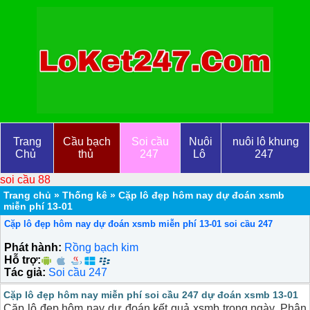
Trang
Cầu bạch
Soi cầu
Nuôi
nuôi lô khung
Chủ
thủ
247
Lô
247
soi cầu 88
Trang chủ
»
Thống kê
»
Cặp lô đẹp hôm nay dự đoán xsmb
miễn phí 13-01
Cặp lô đẹp hôm nay dự đoán xsmb miễn phí 13-01 soi cầu 247
Phát hành:
Rồng bạch kim
Hỗ trợ:
Tác giả:
Soi cầu 247
Cặp lô đẹp hôm nay miễn phí soi cầu 247 dự đoán xsmb 13-01
Cặp lô đẹp hôm nay dự đoán kết quả xsmb trong ngày. Phân