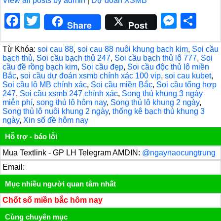
View all posts by admin
|
Dự đoán XSMB
F
T
M
S
Share
Post
a
wi
e
h
c
tt
ss
ar
Từ Khóa:
soi cau 88
,
soi cau 88 nuôi khung bach kim
,
Soi cầu
bạch thủ
,
Soi cầu bạch thủ 247
,
Soi cầu bạch thủ lô 777
,
Soi
e
er
e
e
cầu đề rồng bạch kim
,
Soi cầu đẹp
,
Soi cầu độc thủ lô miền
Bắc
,
soi cầu dự đoán xsmb chính xác 100 vip
,
soi cau kubet
,
b
n
Soi cầu lô MB chính xác
,
Soi cầu miền Bắc
,
Soi cầu tổng hợp
247
,
Soi cầu xsmb 247 chính xác
,
Song thủ khung 3 ngày
o
g
miễn phí
,
song thủ lô hôm nay
,
Song thủ lô khung 2 ngày
,
o
er
Song thủ lô nuôi khung 2 ngày
,
thống kê bạch thủ khung 3
ngày
,
Xin số đề hôm nay
k
Hỗ trợ - báo lỗi
Mua Textlink - GP LH Telegram AMDIN:
@ngaynaocungtrung
Email:
Mục nhiều người quan tâm nhất
Chốt số miền bắc hôm nay
Cùng chuyên mục