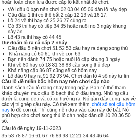
hoàn toàn chọn lựa được cặp lô kết nhất để chơi.
Với đầu 0 bạn nên chơi 02 03 04 05 06 dàn lô này đẹp
Cầu đầu 1 thì có thể bắt 2 cặp 12 13 và 16 17.
Lô 24 về thì hay có 25 26 27 cùng ra
Có 33 thì hay có tiếp 34 35 hoặc nuôi nó 3 ngày khung
này ăn
Lô 43 ra thì hay có 44 45
Dự đoán lô ra cả cặp 2 nháy
Cầu đầu 5 nên chơi 51 52 53 cầu hay ra dạng song thủ
Khả năng có 60 61 khi về con 63
Bạn nên đánh 74 75 hoặc nuôi lô cặp khung 3 ngày
Khi về 80 hay có 18 81 38 83 cầu song thủ đẹp
Khả năng cặp 86 87 cũng sẽ có hôm nay
Lô đầu 9 hay ra 91 92 93 94. Chơi dàn lô 4 số này tự tin
Cầu lô đề miền bắc hôm nay nên chơi cặp nào
Danh sách cầu lô đang chạy trong ngày. Bạn có thể tham
khảo chuyên mục cầu lô bạch thủ ở đầu trang. Những cầu
dưới là cũng đẹp và có xu hướng ra. Nó gần đây cũng hay về
các vị trí ghép cầu này. Có thể xem thêm
chốt số soi cầu hôm
nay
lô đề con gì. Thì cũng nên dựa vào cầu này để bắt. Nó
phù hợp cho chơi song thủ lô dàn hoặc dàn đề 10 20 36 50
số.
Cầu lô đề ngày 19-11-2023
35 53 78 87 16 61 67 76 89 98 12 21 34 43 46 64