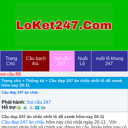
Trang
Cầu bạch
Soi cầu
Nuôi
nuôi lô khung
Chủ
thủ
247
Lô
247
soi cầu 88
Trang chủ
»
Thống kê
»
Cầu đẹp 247 ăn chắc chốt lô đề xsmb
hôm nay 20-11
Cầu đẹp 247 ăn chắc
Phát hành:
Soi cầu 247
Hỗ trợ:
Cầu đẹp 247 ăn chắc chốt lô đề xsmb hôm nay 20-11
Cầu đẹp 247 ăn chắc
hôm nay chủ nhật ngày 20-11 . Với
phương pháp bắt số chính xác đáng tin cậy. Ngày hôm nay có