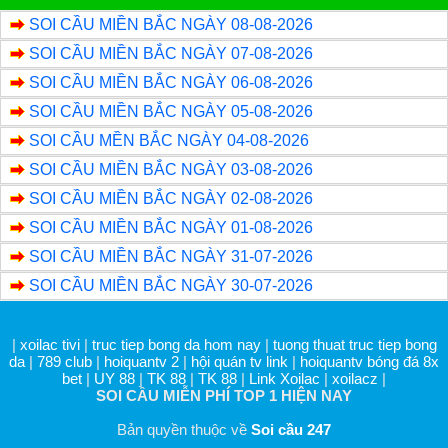
SOI CẦU MIỀN BẮC NGÀY 08-08-2026
SOI CẦU MIỀN BẮC NGÀY 07-08-2026
SOI CẦU MIỀN BẮC NGÀY 06-08-2026
SOI CẦU MIỀN BẮC NGÀY 05-08-2026
SOI CẦU MỀN BẮC NGÀY 04-08-2026
SOI CẦU MIỀN BẮC NGÀY 03-08-2026
SOI CẦU MIỀN BẮC NGÀY 02-08-2026
SOI CẦU MIỀN BẮC NGÀY 01-08-2026
SOI CẦU MIỀN BẮC NGÀY 31-07-2026
SOI CẦU MIỀN BẮC NGÀY 30-07-2026
|
xoilac tivi
|
truc tiep bong da hom nay
|
tuong thuat truc tiep bong
da
|
789 club
|
hoiquantv 2
|
hội quán tv link
|
hoiquantv bóng đá
8x
bet
|
UY 88
|
TK 88
|
TK 88
|
Link Xoilac
|
xoilacz
|
SOI CẦU MIỄN PHÍ TOP 1 HIỆN NAY
Bản quyền thuộc về
Soi cầu 247