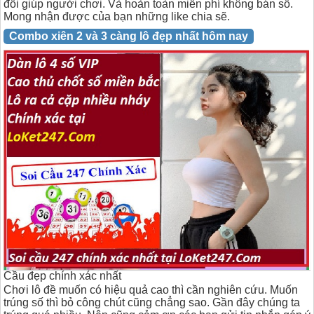
vip nhất liên hệ mình
đối giúp người chơi. Và hoàn toàn miễn phí không bán số.
Mong nhận được của bạn những like chia sẽ.
Combo xiên 2 và 3 càng lô đẹp nhất hôm nay
Cầu đẹp chính xác nhất
Chơi lô đề muốn có hiệu quả cao thì cần nghiên cứu. Muốn
trúng số thì bỏ công chút cũng chẳng sao. Gần đây chúng ta