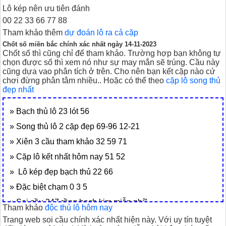
Lô kép nên ưu tiên đánh
00 22 33 66 77 88
Tham khảo thêm
dự đoán lô ra cả cặp
Chốt số miền bắc chính xác nhất ngày 14-11-2023
Chốt số thì cũng chỉ để tham khảo. Trường hợp bạn không tự
chọn được số thì xem nó như sự may mắn sẽ trúng. Cầu này
cũng dựa vao phân tích ở trên. Cho nên bạn kết cặp nào cứ
chơi đừng phân tâm nhiều.. Hoặc có thể theo
cặp lô song thủ
đẹp nhất
» Bạch thủ lô 23 lót 56
» Song thủ lô 2 cặp đẹp 69-96 12-21
» Xiên 3 cầu tham khảo 32 59 71
» Cặp lô kết nhất hôm nay 51 52
» Lô kép đẹp bạch thủ 22 66
» Đặc biệt chạm 0 3 5
» Soi cầu 247 rồng bạch kim miễn phí”
Tham khảo
độc thủ lô hôm nay
– Cầu độc thủ duy nhất 1 con hoặc bạch thủ
Trang web soi cầu chính xác nhất hiện này. Với uy tín tuyệt