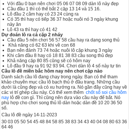
Với đầu 0 bạn nên chơi 05 06 07 08 09 dàn lô này đẹp
Cầu đầu 1 thì có thể bắt 2 cặp 13 14 và 15 16.
Lô đầu 2 câm hay có 23 24 cùng ra
Có 35 thì hay có tiếp 36 37 hoặc nuôi nó 3 ngày khung
này ăn
Lô 43 ra thì hay có 41 42
Dự đoán lô ra cả cặp 2 nháy
Cầu đầu 5 nên chơi 56 57 58 cầu hay ra dạng song thủ
Khả năng có 62 63 khi về con 68
Bạn nên đánh 73 74 hoặc nuôi lô cặp khung 3 ngày
Khi câm đầu 8 hay có 18 81 38 83 cầu song thủ đẹp
Khả năng cặp 80 85 cũng sẽ có hôm nay
Lô đầu 9 hay ra 91 92 93 94. Chơi dàn lô 4 số này tự tin
Cầu lô đề miền bắc hôm nay nên chơi cặp nào
Danh sách cầu lô đang chạy trong ngày. Bạn có thể tham
khảo chuyên mục cầu lô bạch thủ ở đầu trang. Những cầu
dưới là cũng đẹp và có xu hướng ra. Nó gần đây cũng hay về
các vị trí ghép cầu này. Có thể xem thêm
chốt số soi cầu hôm
nay
lô đề con gì. Thì cũng nên dựa vào cầu này để bắt. Nó
phù hợp cho chơi song thủ lô dàn hoặc dàn đề 10 20 36 50
số.
Cầu lô đề ngày 14-11-2023
30 03 05 50 54 45 48 84 58 85 38 83 34 43 40 04 08 80 63 36
64 46