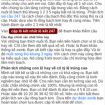
nhiều nháy cho anh em vui. Gần đây lô hay về 1 số con. Cho
nên chúng ta cần tăng cường tập trung vào nó. Bằng cách
nuôi lô bạch thủ khung 1 2 3 5 ngày bắt nó là trúng. Phân tích
soi cầu 247
là cách chọn cầu bạch thủ độc thủ song thủ ra cả
cặp. Hoặc dựa vào lô rồng bạch kim hay đi cùng nhau. Tiến
hành đánh úp xiên 2 3 mb là tốt nhất
Vào
cặp lô kết nhất lô kết 247
để tham khảo thêm cầu
Cầu đẹp chính xác nhất hôm nay
Với những bạn thích nuôi lô. Bạn nên tiến hành chơi vị trí cầu
hay về. Chĩ cần theo dõi kết quả xổ số. Hoặc là tham khảo
thống kê xsmb. Bạn sẽ biết cặp nào là hay ra gần đây. Và từ
đó
nuôi song thủ khung 3 ngày
. Với cách chơi này cũng đem
lại hiệu quả cao. Nó cũng ít khi trượt cầu chỉ trường hợp đen
lắm mới toạch.
Phân tích những con lô hay về có tỷ lệ trúng cao
Mình sẽ liệt kê ra tất cả những con có khả năng ra. Bạn kết
cặp nào trong số này thì nên đánh. Đây cũng chính là kinh
nghiệm bạc nhớ lô đề. Cho nên bạn cần tin tưởng vào nó. Dù
chắc chắn không chính xác 100%. Nhưng là những con lô
đẹp thỉ nên theo. Bạn có thể đánh lô dàn như 4 5 6 10 con.
Hoặc dàn đề 10 20 36 38 42 50 60 số. Nên ưu tiên bắt theo
phân tích soi cầu rồng bạch kim. Dựa trên
dự đoán xsmb
bạn
hoàn toàn chọn lựa được cặp lô kết nhất để chơi.