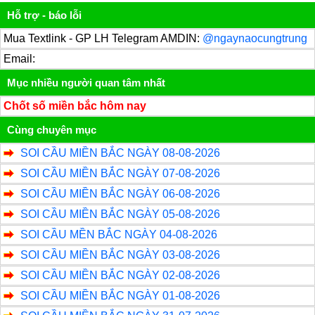
k
Hỗ trợ - báo lỗi
Mua Textlink - GP LH Telegram AMDIN:
@ngaynaocungtrung
Email:
Mục nhiều người quan tâm nhất
Chốt số miền bắc hôm nay
Cùng chuyên mục
SOI CẦU MIỀN BẮC NGÀY 08-08-2026
SOI CẦU MIỀN BẮC NGÀY 07-08-2026
SOI CẦU MIỀN BẮC NGÀY 06-08-2026
SOI CẦU MIỀN BẮC NGÀY 05-08-2026
SOI CẦU MỀN BẮC NGÀY 04-08-2026
SOI CẦU MIỀN BẮC NGÀY 03-08-2026
SOI CẦU MIỀN BẮC NGÀY 02-08-2026
SOI CẦU MIỀN BẮC NGÀY 01-08-2026