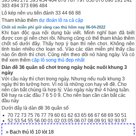
393 040 272 595 454 464 676 787 797 050 070 090 191 242
383 494 373 696 484
Lô kép nên ưu tiên đánh 33 44 66 88
Tham khảo thêm
dự đoán lô ra cả cặp
Chốt số miễn phí giờ vàng cao thủ hôm nay 06-04-2022
Khi bạn độc qua nội dụng bài viết. Mình nghĩ bạn đã biết
được con gì nên chơi rồi. Nhưng cũng có thể tham khảo thêm
chốt số dưới đây. Thấy hợp ý bạn thì nên chơi. Không nên
tính toán nhiều cho loạn số. Vào các dàn miễn phí thấy cầu
nào ổn định thì chơi. Cũng nên theo dõi nó hàng ngày. Và có
thể xem thêm
cặp lô song thủ đẹp nhất
Dàn đề 36 quân số chơi trong ngày hoặc nuôi khung 3
ngày
Với cầu này thì chơi trong ngày. Nhưng nếu nuôi khung 3
ngày thì tin tưởng hơn. Vì nó là những con hay về đề. Cho
nên căn bắt chúng là hợp lý. Vào ngày này thứ 4 hàng tuần.
Đề hay ra các đầu 7 6 5 0 9. Cho nên bạn cần căn bắt các
đầu này
Dưới đây là dàn đề 36 quân số
70 72 73 75 76 77 79 60 61 62 63 65 66 67 68 69 50 51
52 53 54 55 56 00 01 02 03 05 06 07 08 09 91 92 93 97
» Bạch thủ lô 10 lót 18