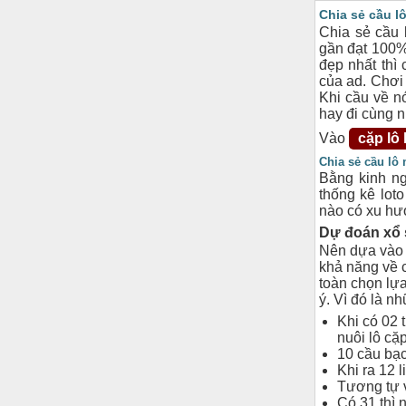
Chia sẻ cầu l
Chia sẻ cầu 
gần đạt 100%
đẹp nhất thì
của ad. Chơi 
Khi cầu về nó
hay đi cùng 
Vào
cặp lô 
Chia sẻ cầu lô
Bằng kinh n
thống kê lot
nào có xu hướ
Dự đoán xổ 
Nên dựa vào n
khả năng về 
toàn chọn lựa
ý. Vì đó là n
Khi có 02 
nuôi lô cặ
10 cầu bạc
Khi ra 12 l
Tương tự v
Có 31 thì 