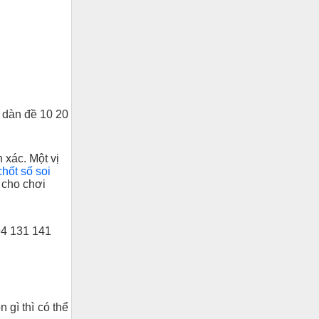
 dàn đề 10 20
 xác. Một vị
chốt số soi
 cho chơi
94 131 141
 gì thì có thể