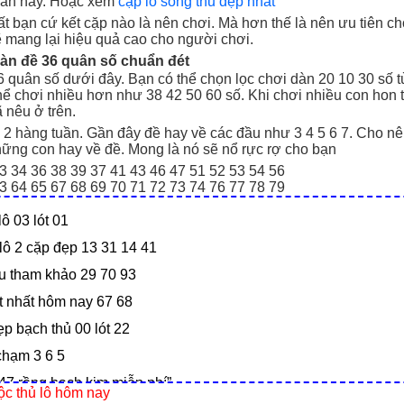
hần này. Hoặc xem
cặp lô song thủ đẹp nhất
t bạn cứ kết cặp nào là nên chơi. Mà hơn thế là nên ưu tiên c
ẽ mang lại hiệu quả cao cho người chơi.
àn đề 36 quân số chuẩn đét
 quân số dưới đây. Bạn có thể chọn lọc chơi dàn 20 10 30 số tù
hể chơi nhiều hơn như 38 42 50 60 số. Khi chơi nhiều con hon t
 nêu ở trên.
 2 hàng tuần. Gần đây đề hay về các đầu như 3 4 5 6 7. Cho nê
hững con hay về đề. Mong là nó sẽ nổ rực rợ cho bạn
3 34 36 38 39 37 41 43 46 47 51 52 53 54 56
3 64 65 67 68 69 70 71 72 73 74 76 77 78 79
lô 03 lót 01
lô 2 cặp đẹp 13 31 14 41
ầu tham khảo 29 70 93
t nhất hôm nay 67 68
p bạch thủ 00 lót 22
chạm 3 6 5
47 rồng bạch kim miễn phí”
ộc thủ lô hôm nay