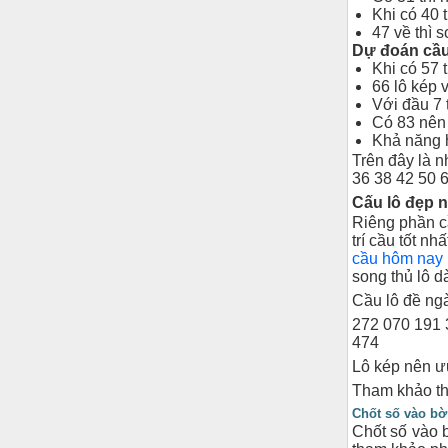
Khi có 40 
47 về thì 
Dự đoán cầu 
Khi có 57 
66 lô kép 
Với đầu 7 
Có 83 nên 
Khả năng 
Trên đây là 
36 38 42 50 6
Cấu lô đẹp 
Riêng phần cầ
trí cầu tốt n
cầu hôm nay
song thủ lô d
Cầu lô đề ng
272 070 191 
474
Lô kép nên ư
Tham khảo 
Chốt số vào bờ
Chốt số vào b