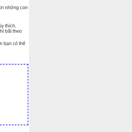
hơi những con
y thích.
hì bắt theo
n bạn có thể