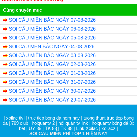
Cùng chuyên mục
SOI CẦU MIỀN BẮC NGÀY 07-08-2026
SOI CẦU MIỀN BẮC NGÀY 06-08-2026
SOI CẦU MIỀN BẮC NGÀY 05-08-2026
SOI CẦU MỀN BẮC NGÀY 04-08-2026
SOI CẦU MIỀN BẮC NGÀY 03-08-2026
SOI CẦU MIỀN BẮC NGÀY 02-08-2026
SOI CẦU MIỀN BẮC NGÀY 01-08-2026
SOI CẦU MIỀN BẮC NGÀY 31-07-2026
SOI CẦU MIỀN BẮC NGÀY 30-07-2026
SOI CẦU MIỀN BẮC NGÀY 29-07-2026
|
xoilac tivi
|
truc tiep bong da hom nay
|
tuong thuat truc tiep bong
da
|
789 club
|
hoiquantv 2
|
hội quán tv link
|
hoiquantv bóng đá
8x
bet
|
UY 88
|
TK 88
|
TK 88
|
Link Xoilac
|
xoilacz
|
SOI CẦU MIỄN PHÍ TOP 1 HIỆN NAY