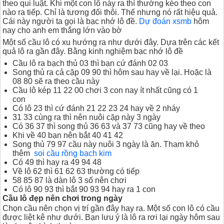
theo qui luật. Khi một con lô này ra thì thường kéo theo con
nào ra tiếp. Chỉ là tương đối thôi. Thế nhưng nó rất hiệu quả.
Cái này người ta gọi là bạc nhớ lô đề.
Dự đoán xsmb
hôm
nay cho anh em thắng lớn vào bờ
Một số cầu lô có xu hướng ra như dưới đây. Dựa trên các kết
quả lô ra gần đây. Bằng kinh nghiệm bạc nhớ lô đề
Cầu lô ra bạch thủ 03 thì bạn cứ đánh 02 03
Song thủ ra cả cặp 09 90 thì hôm sau hay về lại. Hoặc là
08 80 sẽ ra theo cầu này
Cầu lô kép 11 22 00 chơi 3 con nay ít nhất cũng có 1
con
Có lô 23 thì cứ đánh 21 22 23 24 hay về 2 nháy
31 33 cùng ra thì nên nuôi cặp này 3 ngày
Có 36 37 thì song thủ 36 63 và 37 73 cũng hay về theo
Khi về 40 bạn nên bắt 40 41 42
Song thủ 79 97 cầu này nuôi 3 ngày là ăn. Tham khỏ
thêm
soi cầu rồng bạch kim
Có 49 thì hay ra 49 94 48
Về lô 62 thì 61 62 63 thường có tiếp
58 85 87 là dàn lô 3 số nên chơi
Có lô 90 93 thì bắt 90 93 94 hay ra 1 con
Cầu lô đẹp nên chơi trong ngày
Chọn cầu nên chọn vị trí gần đây hay ra. Một số con lô có cầu
được liệt kê như dưới. Bạn lưu ý là lô ra rơi lại ngày hôm sau