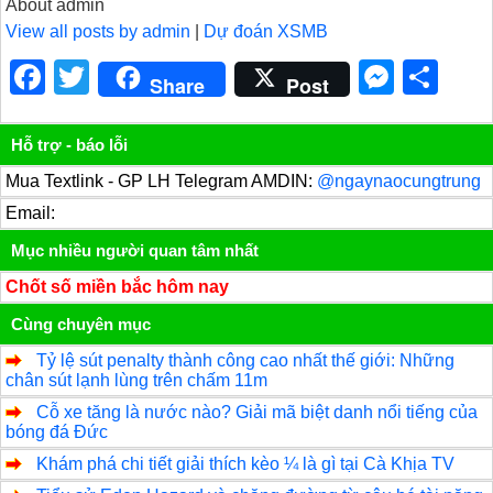
About admin
View all posts by admin
|
Dự đoán XSMB
F
T
M
S
Share
Post
a
wi
e
h
c
tt
ss
ar
Hỗ trợ - báo lỗi
e
er
e
e
Mua Textlink - GP LH Telegram AMDIN:
@ngaynaocungtrung
b
n
Email:
o
g
Mục nhiều người quan tâm nhất
o
er
Chốt số miền bắc hôm nay
k
Cùng chuyên mục
Tỷ lệ sút penalty thành công cao nhất thế giới: Những
chân sút lạnh lùng trên chấm 11m
Cỗ xe tăng là nước nào? Giải mã biệt danh nổi tiếng của
bóng đá Đức
Khám phá chi tiết giải thích kèo ¼ là gì tại Cà Khịa TV