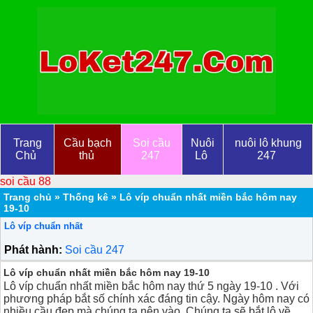
Trang
Cầu bạch
Soi cầu
Nuôi
nuôi lô khung
Chủ
thủ
247
Lô
247
soi cầu 88
Trang chủ
»
Thống kê
»
Lô víp chuẩn nhất miền bắc hôm nay
19-10
Lô víp chuẩn nhất
Phát hành:
Soi cầu 247
Lô víp chuẩn nhất miền bắc hôm nay 19-10
Lô víp chuẩn nhất miền bắc hôm nay thứ 5 ngày 19-10 . Với
phương pháp bắt số chính xác đáng tin cậy. Ngày hôm nay có
nhiều cầu đẹp mà chúng ta nên vào. Chúng ta sẽ bắt lô về