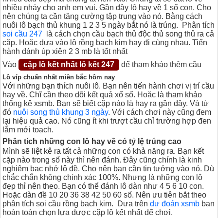
nhiều nháy cho anh em vui. Gần đây lô hay về 1 số con. Cho
nên chúng ta cần tăng cường tập trung vào nó. Bằng cách
nuôi lô bạch thủ khung 1 2 3 5 ngày bắt nó là trúng. Phân tích
soi cầu 247
là cách chọn cầu bạch thủ độc thủ song thủ ra cả
cặp. Hoặc dựa vào lô rồng bạch kim hay đi cùng nhau. Tiến
hành đánh úp xiên 2 3 mb là tốt nhất
Vào
cặp lô kết nhất lô kết 247
để tham khảo thêm cầu
Lô víp chuẩn nhất miền bắc hôm nay
Với những bạn thích nuôi lô. Bạn nên tiến hành chơi vị trí cầu
hay về. Chĩ cần theo dõi kết quả xổ số. Hoặc là tham khảo
thống kê xsmb. Bạn sẽ biết cặp nào là hay ra gần đây. Và từ
đó
nuôi song thủ khung 3 ngày
. Với cách chơi này cũng đem
lại hiệu quả cao. Nó cũng ít khi trượt cầu chỉ trường hợp đen
lắm mới toạch.
Phân tích những con lô hay về có tỷ lệ trúng cao
Mình sẽ liệt kê ra tất cả những con có khả năng ra. Bạn kết
cặp nào trong số này thì nên đánh. Đây cũng chính là kinh
nghiệm bạc nhớ lô đề. Cho nên bạn cần tin tưởng vào nó. Dù
chắc chắn không chính xác 100%. Nhưng là những con lô
đẹp thỉ nên theo. Bạn có thể đánh lô dàn như 4 5 6 10 con.
Hoặc dàn đề 10 20 36 38 42 50 60 số. Nên ưu tiên bắt theo
phân tích soi cầu rồng bạch kim. Dựa trên
dự đoán xsmb
bạn
hoàn toàn chọn lựa được cặp lô kết nhất để chơi.