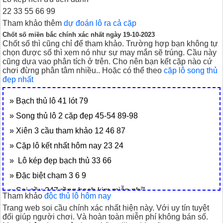
22 33 55 66 99
Tham khảo thêm
dự đoán lô ra cả cặp
Chốt số miền bắc chính xác nhất ngày 19-10-2023
Chốt số thì cũng chỉ để tham khảo. Trường hợp bạn không tự
chọn được số thì xem nó như sự may mắn sẽ trúng. Cầu này
cũng dựa vao phân tích ở trên. Cho nên bạn kết cặp nào cứ
chơi đừng phân tâm nhiều.. Hoặc có thể theo
cặp lô song thủ
đẹp nhất
» Bạch thủ lô 41 lót 79
» Song thủ lô 2 cặp đẹp 45-54 89-98
» Xiên 3 cầu tham khảo 12 46 87
» Cặp lô kết nhất hôm nay 23 24
» Lô kép đẹp bạch thủ 33 66
» Đặc biệt chạm 3 6 9
» Soi cầu 247 rồng bạch kim miễn phí”
Tham khảo
độc thủ lô hôm nay
– Cầu độc thủ duy nhất 1 con hoặc bạch thủ
Trang web soi cầu chính xác nhất hiện này. Với uy tín tuyệt
vip nhất liên hệ mình
đối giúp người chơi. Và hoàn toàn miễn phí không bán số.