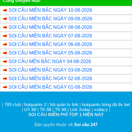
Cùng chuyên mục
SOI CẦU MIỀN BẮC NGÀY 10-08-2026
SOI CẦU MIỀN BẮC NGÀY 09-08-2026
SOI CẦU MIỀN BẮC NGÀY 08-08-2026
SOI CẦU MIỀN BẮC NGÀY 07-08-2026
SOI CẦU MIỀN BẮC NGÀY 06-08-2026
SOI CẦU MIỀN BẮC NGÀY 05-08-2026
SOI CẦU MỀN BẮC NGÀY 04-08-2026
SOI CẦU MIỀN BẮC NGÀY 03-08-2026
SOI CẦU MIỀN BẮC NGÀY 02-08-2026
SOI CẦU MIỀN BẮC NGÀY 01-08-2026
|
789 club
|
hoiquantv 2
|
hội quán tv link
|
hoiquantv bóng đá
8x bet
|
UY 88
|
TK 88
|
TK 88
|
Link Xoilac
|
xoilacz
|
SOI CẦU MIỄN PHÍ TOP 1 HIỆN NAY
Bản quyền thuộc về
Soi cầu 247