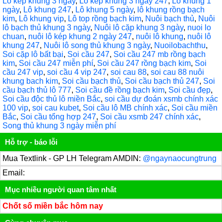
k
Lô kép khung 3 ngày
,
Lô kép khung 3 ngày 247
,
Lô khung 1
ngày
,
Lô khung 247
,
Lô khung 5 ngày
,
lô khung rồng bạch
kim
,
Lô khung vip
,
Lô top rồng bạch kim
,
Nuôi bạch thủ
,
Nuôi
lô bạch thủ khung 3 ngày
,
Nuôi lô cặp khung 3 ngày
,
nuoi lo
chuan
,
nuôi lô kép khung 2 ngày 247
,
nuôi lô khung
,
nuôi lô
khung 247
,
Nuôi lô song thủ khung 3 ngày
,
Nuoilobachthu
,
Soi cặp lô bất bại
,
Soi cầu 247
,
Soi cầu 247 mb rồng bạch
kim
,
Soi cầu 247 miễn phí
,
Soi cầu 247 rồng bạch kim
,
Soi
cầu 247 vip
,
soi cầu 4 vip 247
,
soi cau 88
,
soi cau 88 nuôi
khung bach kim
,
Soi cầu bạch thủ
,
Soi cầu bạch thủ 247
,
Soi
cầu bạch thủ lô 777
,
Soi cầu đề rồng bạch kim
,
Soi cầu đẹp
,
Soi cầu độc thủ lô miền Bắc
,
soi cầu dự đoán xsmb chính xác
100 vip
,
soi cau kubet
,
Soi cầu lô MB chính xác
,
Soi cầu miền
Bắc
,
Soi cầu tổng hợp 247
,
Soi cầu xsmb 247 chính xác
,
Song thủ khung 3 ngày miễn phí
Hỗ trợ - báo lỗi
Mua Textlink - GP LH Telegram AMDIN:
@ngaynaocungtrung
Email:
Mục nhiều người quan tâm nhất
Chốt số miền bắc hôm nay