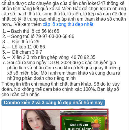
chuẩn.được các chuyên gia của diễn đàn loket247 thống kê,
phân tích bảng kết quả xổ số Miền Bắc để chọn lọc ra những
cặp số, bạch thủ lô, song thủ lô, lô xiên, lô kép và dàn đề đẹp
nhất có tỷ lệ trúng cao nhất giúp anh em tham khảo số chuẩn
hơn.. Và xem thêm
cặp lô song thủ đẹp nhất
– Bạch thủ lô có 56 lót 65
– Song thủ lô 79-97-03-30-68-86
– Độc thủ lô 29
– Lô kép 11 00 66
– Đề chạm 3 9 7
– Xiên 2 3 mb nên ghép vòng 46 78 92 35
Soi cầu xsmb ngày 13-04-2024 được các chuyên gia
phân tích và nhận định sau khi có kết quả quay thưởng
xổ số miền bắc. Mời anh em tham khảo và cùng đưa ra
những phán đoán cho riêng mình
Thông tin trên chỉ mang tính chất tham khảo. Số do tự suy
đoán. Nó không thể đảm bảo chính xác 100%. Bạn lấy số
chơi cần cân nhắc
Combo xiên 2 và 3 càng lô đẹp nhất hôm nay