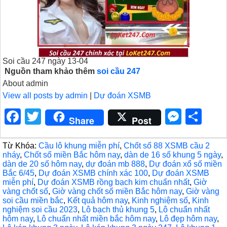
Soi cầu 247 ngày 13-04
Nguồn tham khảo thêm
soi cầu 247
About admin
View all posts by admin
|
Dự đoán XSMB
F
T
M
S
Share
Post
a
wi
e
h
c
tt
ss
ar
Từ Khóa:
Cầu lô khung miễn phí
,
Chốt số 88 XSMB cầu 2
nháy
,
Chốt số miền Bắc hôm nay
,
dàn de 16 số khung 5 ngày
,
e
er
e
e
dàn de 20 số hôm nay
,
dự đoán mb 888
,
Dự đoán xổ số miền
Bắc 6/45
,
Dự đoán XSMB chính xác 100
,
Dự đoán XSMB
b
n
miễn phí
,
Dự đoán XSMB rồng bạch kim chuẩn nhất
,
Giờ
vàng chốt số
,
Giờ vàng chốt số miền Bắc hôm nay
,
Giờ vàng
o
g
soi cầu miền bắc
,
Kết quả hôm nay
,
Kinh nghiệm số
,
Kinh
o
er
nghiệm soi cầu 2023
,
Lô bạch thủ khung 5
,
Lô chuẩn nhất
hôm nay
,
Lô chuẩn nhất miền bắc hôm nay
,
Lô đẹp hôm nay
,