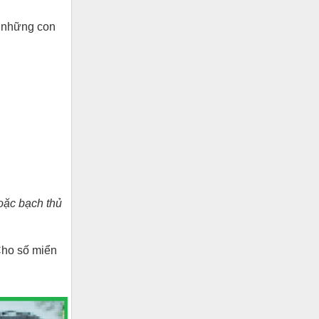
n những con
oặc bạch thủ
 Cho số miển