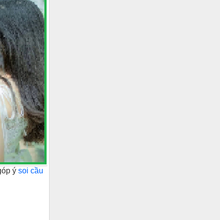
góp ý
soi cầu