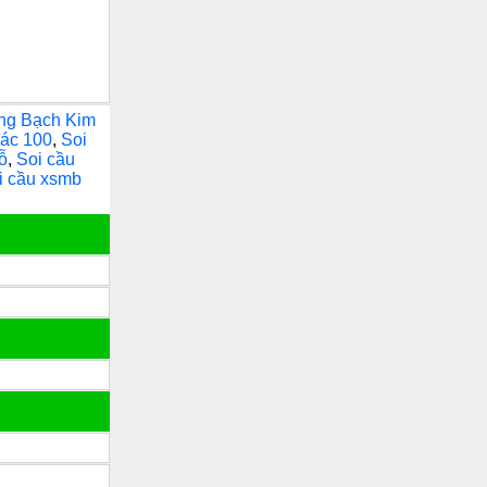
ng Bạch Kim
ác 100
,
Soi
ỗ
,
Soi cầu
i cầu xsmb