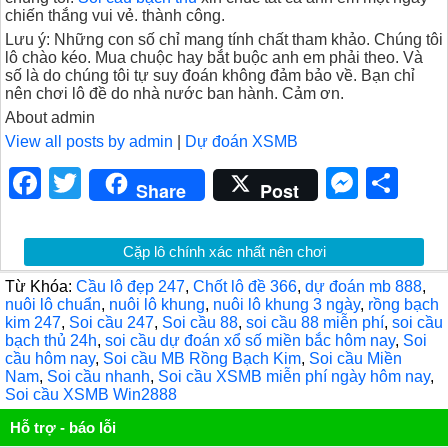
chiến thắng vui vẻ. thành công.
Lưu ý: Những con số chỉ mang tính chất tham khảo. Chúng tôi
lô chào kéo. Mua chuộc hay bắt buộc anh em phải theo. Và
số là do chúng tôi tự suy đoán không đảm bảo về. Bạn chỉ
nên chơi lô đề do nhà nước ban hành. Cảm ơn.
About admin
View all posts by admin
|
Dự đoán XSMB
F
T
M
S
Share
Post
a
wi
e
h
c
tt
ss
ar
Cặp lô chính xác nhất nên chơi
e
er
e
e
Từ Khóa:
Cầu lô đẹp 247
,
Chốt lô đề 366
,
dự đoán mb 888
,
b
n
nuôi lô chuẩn
,
nuôi lô khung
,
nuôi lô khung 3 ngày
,
rồng bạch
kim 247
,
Soi cầu 247
,
Soi cầu 88
,
soi cầu 88 miễn phí
,
soi cầu
o
g
bạch thủ 24h
,
soi cầu dự đoán xổ số miền bắc hôm nay
,
Soi
cầu hôm nay
,
Soi cầu MB Rồng Bạch Kim
,
Soi cầu Miền
o
er
Nam
,
Soi cầu nhanh
,
Soi cầu XSMB miễn phí ngày hôm nay
,
Soi cầu XSMB Win2888
k
Hỗ trợ - báo lỗi