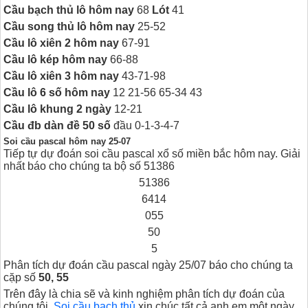
Cầu bạch thủ lô hôm nay
68
Lót
41
Cầu song thủ lô hôm nay
25-52
Cầu lô xiên 2 hôm nay
67-91
Cầu lô kép hôm nay
66-88
Cầu lô xiên 3 hôm nay
43-71-98
Cầu lô 6 số hôm nay
12 21-56 65-34 43
Cầu lô khung 2 ngày
12-21
Cầu đb dàn đề 50 số
đầu 0-1-3-4-7
Soi cầu pascal hôm nay 25-07
Tiếp tự dự đoán soi cầu pascal xổ số miền bắc hôm nay. Giải
nhất báo cho chúng ta bộ số 51386
51386
6414
055
50
5
Phân tích dự đoán cầu pascal ngày 25/07 báo cho chúng ta
cặp số
50, 55
Trên đây là chia sẽ và kinh nghiệm phân tích dự đoán của
chúng tôi.
Soi cầu bạch thủ
xin chúc tất cả anh em một ngày