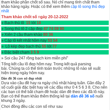
tham khảo phần chốt số sau. Nó chỉ mang tính chất tham
khảo hàng ngày. Hoặc có thể xem thêm
cặp lô song thủ đẹp
nhất
Tham khảo chốt số
n
gày 20-12-2022
» Bạch thủ lô
15
lót
16
» Song thủ lô 2 cặp đẹp
47 74 09 90
» Xiên 2 cầu tham khảo
80 36
» Cặp lô kết nhất hôm nay
53 54
» Lô kép đẹp bạch thủ
55
lót
77
» Đặc biệt chạm
3 5 9
» Soi cầu 247 rồng bạch kim miễn phí”
Tổng kết cầu lô đẹp hôm nay. Trong kết quả parsing
bài. Chúng ta có thể tính toán trước những lô nào sẽ xuất
hiện trong ngày hôm nay.
Dàn đề 36 con số đẹp nhất
Dựa vào cầu đề hay ra ngày chủ nhật hàng tuần. Gần đây 2
số cuối giải đặc biệt hay về các đầu như 0 4 5 6 3 8. Cho nên
các bạn có thể bắt chạm đề hoặc dàn đề theo các đầ lô này.
Bạn có thể tham khảo thêm thống kê tại
dàn đề 36 số
nuôi
khung 3 ngày.
Chơi đồng đều các con số như sau