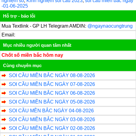
nghiệm số
,
Kinh nghiệm soi cầu 2023
,
soi cầu miền bắc ngày
k
-01-06-2025
Hỗ trợ - báo lỗi
Mua Textlink - GP LH Telegram AMDIN:
@ngaynaocungtrung
Email:
Mục nhiều người quan tâm nhất
Chốt số miền bắc hôm nay
Cùng chuyên mục
SOI CẦU MIỀN BẮC NGÀY 08-08-2026
SOI CẦU MIỀN BẮC NGÀY 07-08-2026
SOI CẦU MIỀN BẮC NGÀY 06-08-2026
SOI CẦU MIỀN BẮC NGÀY 05-08-2026
SOI CẦU MỀN BẮC NGÀY 04-08-2026
SOI CẦU MIỀN BẮC NGÀY 03-08-2026
SOI CẦU MIỀN BẮC NGÀY 02-08-2026