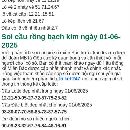
Lô kép hôm nay về 11,22,99
Lô về 2 nháy về 51,71,24,67
lô về cả cặp :12 21 ,15 51
Lô kép lệch về 21 67
Đầu có lô về nhiều nhất 2,7
Soi cầu rồng bạch kim ngày 01-06-
2025
Việc phân tích soi cầu xổ số miền Bắc trước khi đưa ra được
dự đoán MB là điều cực kỳ quan trọng và cần thiết với mỗi
người chơi xổ số. Bạn có thể tham khảo ngay dữ liệu thống
kê Miền Bắc được cập nhật nhanh nhất và chính xác nhất.
Bằng việc tham khảo các cặp số được đội ngũ chuyên gia
giàu kinh nghiệm phân tích.
lô kết 247
xin cung cấp một số
thông tin thống kê cặp lotto:
Cầu Lotto đẹp nhất trong ngày 01/06/2025
12-21-59-95-27-72-57-75-25-52
Cầu Đặc biệt đẹp nhất cho ngày 01/06/2025
08-80-07-70-58-85-78-87-57-75
Dự đoán xổ số nhiều người chơi :
90-09-23-32-67-76-84-48-16-61