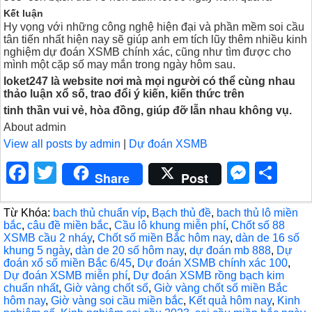
Kết luận
Hy vọng với những công nghệ hiện đại và phần mềm soi cầu
tân tiến nhất hiện nay sẽ giúp anh em tích lũy thêm nhiều kinh
nghiệm dự đoán XSMB chính xác, cũng như tìm được cho
mình một cặp số may mắn trong ngày hôm sau.
loket247 là website nơi mà mọi người có thể cùng nhau
thảo luận xổ số, trao đổi ý kiến, kiến thức trên
tinh thần vui vẻ, hòa đồng, giúp đỡ lẫn nhau không vụ.
About admin
View all posts by admin
|
Dự đoán XSMB
F
T
M
S
Share
Post
a
wi
e
h
c
tt
ss
ar
Từ Khóa:
bach thủ chuẩn víp
,
Bạch thủ đề
,
bach thủ lô miền
bắc
,
câu đề miền bắc
,
Cầu lô khung miễn phí
,
Chốt số 88
e
er
e
e
XSMB cầu 2 nháy
,
Chốt số miền Bắc hôm nay
,
dàn de 16 số
khung 5 ngày
,
dàn de 20 số hôm nay
,
dự đoán mb 888
,
Dự
b
n
đoán xổ số miền Bắc 6/45
,
Dự đoán XSMB chính xác 100
,
Dự đoán XSMB miễn phí
,
Dự đoán XSMB rồng bạch kim
o
g
chuẩn nhất
,
Giờ vàng chốt số
,
Giờ vàng chốt số miền Bắc
o
er
hôm nay
,
Giờ vàng soi cầu miền bắc
,
Kết quả hôm nay
,
Kinh