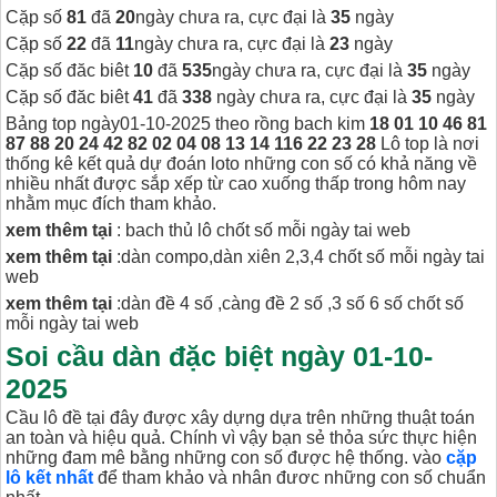
Cặp số
81
đã
20
ngày chưa ra, cực đại là
35
ngày
Cặp số
22
đã
11
ngày chưa ra, cực đại là
23
ngày
Cặp số đăc biêt
10
đã
535
ngày chưa ra, cực đại là
35
ngày
Cặp số đăc biêt
41
đã
338
ngày chưa ra, cực đại là
35
ngày
Bảng top ngày01-10-2025 theo rồng bach kim
18 01 10 46 81
87 88 20 24 42 82 02 04 08 13 14 116 22 23 28
Lô top là nơi
thống kê kết quả dự đoán loto những con số có khả năng về
nhiều nhất được sắp xếp từ cao xuống thấp trong hôm nay
nhằm mục đích tham khảo.
xem thêm tại
: bach thủ lô chốt số mỗi ngày tai web
xem thêm tại
:dàn compo,dàn xiên 2,3,4 chốt số mỗi ngày tai
web
xem thêm tại
:dàn đề 4 số ,càng đề 2 số ,3 số 6 số chốt số
mỗi ngày tai web
Soi cầu dàn đặc biệt ngày 01-10-
2025
Cầu lô đề tại đây được xây dựng dựa trên những thuật toán
an toàn và hiệu quả. Chính vì vậy bạn sẻ thỏa sức thực hiện
những đam mê bằng những con số được hệ thống. vào
cặp
lô kết nhất
để tham khảo và nhân đươc những con số chuẩn