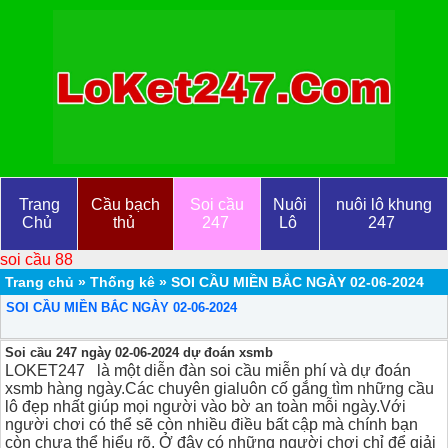
Trang
Cầu bạch
Soi cầu
Nuôi
nuôi lô khung
Chủ
thủ
247
Lô
247
soi cầu 88
Trang chủ
»
Thống kê
»
SOI CẦU MIỀN BẮC NGÀY 02-06-2024
SOI CẦU MIỀN BẮC NGÀY 02-06-2024
Soi cầu 247 ngày 02-06-2024 dự đoán xsmb
LOKET247 là một diễn đàn soi cầu miễn phí và dự đoán
xsmb hàng ngày.Các chuyên gialuôn cố gắng tìm những cầu
lô đẹp nhất giúp mọi người vào bờ an toàn mỗi ngày.Với
người chơi có thể sẽ còn nhiều điều bất cập mà chính bạn
còn chưa thể hiểu rõ, Ở đây có những người chơi chỉ để giải