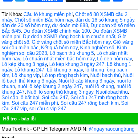
a
wi
e
h
c
tt
ss
ar
Từ Khóa:
Cầu lô khung miễn phí
,
Chốt số 88 XSMB cầu 2
nháy
,
Chốt số miền Bắc hôm nay
,
dàn de 16 số khung 5 ngày
,
e
er
e
e
dàn de 20 số hôm nay
,
dự đoán mb 888
,
Dự đoán xổ số miền
Bắc 6/45
,
Dự đoán XSMB chính xác 100
,
Dự đoán XSMB
b
n
miễn phí
,
Dự đoán XSMB rồng bạch kim chuẩn nhất
,
Giờ
vàng chốt số
,
Giờ vàng chốt số miền Bắc hôm nay
,
Giờ vàng
o
g
soi cầu miền bắc
,
Kết quả hôm nay
,
Kinh nghiệm số
,
Kinh
o
er
nghiệm soi cầu 2023
,
Lô bạch thủ khung 5
,
Lô chuẩn nhất
hôm nay
,
Lô chuẩn nhất miền bắc hôm nay
,
Lô đẹp hôm nay
,
k
Lô kép khung 3 ngày
,
Lô kép khung 3 ngày 247
,
Lô khung 1
ngày
,
Lô khung 247
,
Lô khung 5 ngày
,
lô khung rồng bạch
kim
,
Lô khung vip
,
Lô top rồng bạch kim
,
Nuôi bạch thủ
,
Nuôi
lô bạch thủ khung 3 ngày
,
Nuôi lô cặp khung 3 ngày
,
nuoi lo
chuan
,
nuôi lô kép khung 2 ngày 247
,
nuôi lô khung
,
nuôi lô
khung 247
,
Nuôi lô song thủ khung 3 ngày
,
Nuoilobachthu
,
Soi cặp lô bất bại
,
Soi cầu 247
,
Soi cầu 247 mb rồng bạch
kim
,
Soi cầu 247 miễn phí
,
Soi cầu 247 rồng bạch kim
,
Soi
cầu 247 vip
,
soi cầu 4 vip 247
Hỗ trợ - báo lỗi
Mua Textlink - GP LH Telegram AMDIN:
@ngaynaocungtrung
Email: