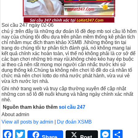
Soi cầu 247 ngày 02-06
chú ý :trên đây là những dự đoán lô đề đẹp mb soi cầu lô hôm
nay của chúng tôi
đều dựa trên phần mềm thống kê phân tích
chỉ nhằm mục đích tham khảo XSMB .Những thông tin tại
trang do chúng tôi tự phân tích đánh giá, nó không mang lại
kết quả chính xác hoàn toàn, vì thế nó không phải là cơ sở để
các bạn chơi những trò may rủi,không chèo kéo hay ép buộc
ai theo cả nên rất mong mọi người cân nhắc trước khi sử
dụng thống kê.Chúng ta không nên chơi lô đề do cá nhân tổ
chức mà nên chơi lotto do nhà nước phát hành, vừa vui vẻ
vừa ích nước lợi nhà.
Ghi nhớ trang web và truy cập thường xuyên để cập nhật
những con số lô đề nuôi khung và hằng ngày chính xác nhất
nhé.
Nguồn tham khảo thêm
soi cầu 247
About admin
View all posts by admin
|
Dự đoán XSMB
F
T
M
S
Share
Post