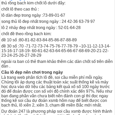
thủ rồng bach kim chốt lô dưới đây:
chốt lô theo cao thủ :
lô dàn đep trong ngày :73-89-01-67
song thủ lô đep nhất trong ngày : 24 42-36 63-79 97
lô 2 nháy đep nhất trong ngày : 52-01-64-28
chốt đề theo rồng bach kim:
đề 10 số :80-81-82-83-84-85-86-87-88-89
đề 30 số :70 -71-72-73-74-75-76-77-78-79 –10-11-12-13-14-
15-16-17-18-19- 60-61-62-63-64-65-66-67-68-69-20-21-22-
23-24-25-26-27-28-29
ngoài ra ban có thẻ tham khảo thêm các dàn chốt số trên diễn
đàn .
Cầu lô đẹp nên chơi trong ngày
Là trang web phân tích lô đề, soi cầu miễn phí mỗi ngày.
Chúng tôi áp dụng các thuật toán xác suất thống kê và máy
học dựa vào dữ liệu các bảng kết quả xổ số 100 ngày trước
đó để đoán được con số với độ chính xác đến 97%. Nếu như
bạn đang phân vân chưa biết nên đánh con gì thì đọc ngay
thống kê soi cầu dự đoán xsmb hôm nay để biết được con
bạch thủ, lô xiên 2, xiên 3, chạm đề miền Bắc mới nhất.
Dự đoán 247 là phương pháp soi cầu xsmb được hình thành