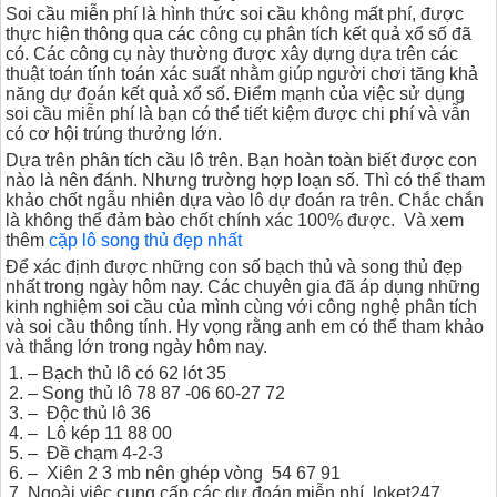
Soi cầu miễn phí là hình thức soi cầu không mất phí, được
thực hiện thông qua các công cụ phân tích kết quả xổ số đã
có. Các công cụ này thường được xây dựng dựa trên các
thuật toán tính toán xác suất nhằm giúp người chơi tăng khả
năng dự đoán kết quả xổ số. Điểm mạnh của việc sử dụng
soi cầu miễn phí là bạn có thể tiết kiệm được chi phí và vẫn
có cơ hội trúng thưởng lớn.
Dựa trên phân tích cầu lô trên. Bạn hoàn toàn biết được con
nào là nên đánh. Nhưng trường hợp loạn số. Thì có thể tham
khảo chốt ngẫu nhiên dựa vào lô dự đoán ra trên. Chắc chắn
là không thể đảm bào chốt chính xác 100% được. Và xem
thêm
cặp lô song thủ đẹp nhất
Để xác định được những con số bạch thủ và song thủ đẹp
nhất trong ngày hôm nay. Các chuyên gia đã áp dụng những
kinh nghiệm soi cầu của mình cùng với công nghệ phân tích
và soi cầu thông tính. Hy vọng rằng anh em có thể tham khảo
và thắng lớn trong ngày hôm nay.
– Bạch thủ lô có 62 lót 35
– Song thủ lô 78 87 -06 60-27 72
– Độc thủ lô 36
– Lô kép 11 88 00
– Đề chạm 4-2-3
– Xiên 2 3 mb nên ghép vòng 54 67 91
Ngoài việc cung cấp các dự đoán miễn phí, loket247