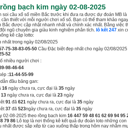
 rồng bạch kim ngày 02-08-2025
h soi cầu xổ số miền Bắc trước khi đưa ra được dự đoán MB là
 cần thiết với mỗi người chơi xổ số. Bạn có thể tham khảo ngay
n Bắc được cập nhật nhanh nhất và chính xác nhất. Bằng việc 
đội ngũ chuyên gia giàu kinh nghiệm phân tích.
lô kết 247
xin c
hống kê cặp lotto:
p nhất trong ngày 02/08/2025
57-75-38-83-05-50
Cầu Đặc biệt đẹp nhất cho ngày 02/08/202
25-52
ố nhiều người chơi :
89-98-46-64
 kép
:11-44-55-99
o dẫn đầu bảng gan:
ã
16
ngày chưa ra, cực đại là
35
ngày
ã
13
ngày chưa ra, cực đại là
23
ngày
iêt
91
đã
621
ngày chưa ra, cực đại là
35
ngày
iêt
37
đã
523
ngày chưa ra, cực đại là
35
ngày
y 02-08-2025 theo rồng bach kim
16 447 59 48 61 62 69 94 95 
78 79 86
Lô top là nơi thống kê kết quả dự đoán loto những con
u nhất được sắp xếp từ cao xuống thấp trong hôm nay nhằm mụ