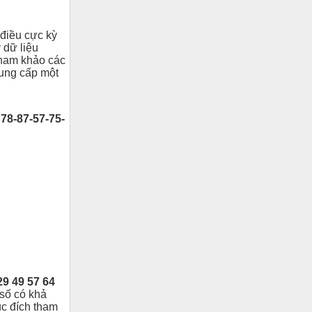
 điều cực kỳ
 dữ liệu
tham khảo các
ung cấp một
5
78-87-57-75-
29 49 57 64
 số có khả
c đích tham