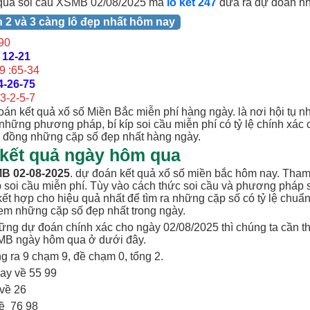
 quả soi cầu XSMB 02/08/2025 mà
lô kết 247
đưa ra dự đoán nh
 2 và 3 càng lô đẹp nhất hôm nay
:90
 12-21
9 :65-34
4-26-75
3-2-5-7
án kết quả xổ số Miền Bắc miễn phí hàng ngày. là nơi hội tụ 
những phương pháp, bí kíp soi cầu miễn phí có tỷ lệ chính xác
 đồng những cặp số đẹp nhất hàng ngày.
 kết quả ngày hôm qua
B 02-08-2025
. dự đoán kết quả xổ số miền bắc hôm nay. Tha
soi cầu miễn phí. Tùy vào cách thức soi cầu và phương pháp 
ết hợp cho hiệu quả nhất để tìm ra những cặp số có tỷ lệ chuẩ
em những cặp số đẹp nhất trong ngày.
ững dự đoán chính xác cho ngày 02/08/2025 thì chúng ta cần 
MB ngày hôm qua ở dưới đây.
g ra 9 chạm 9, đề chạm 0, tổng 2.
ay về 55 99
 về 26
về 76 98