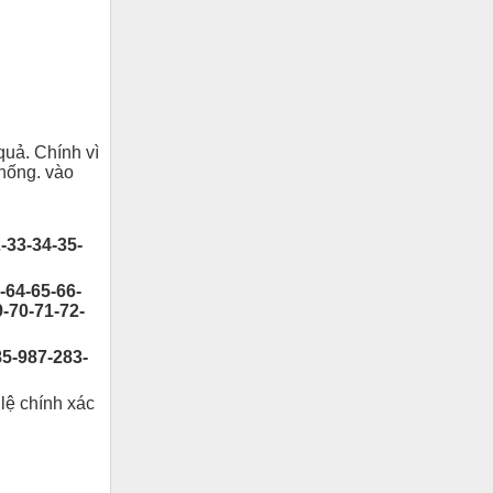
quả. Chính vì
hống. vào
-33-34-35-
-64-65-66-
9-70-71-72-
5-987-283-
lệ chính xác