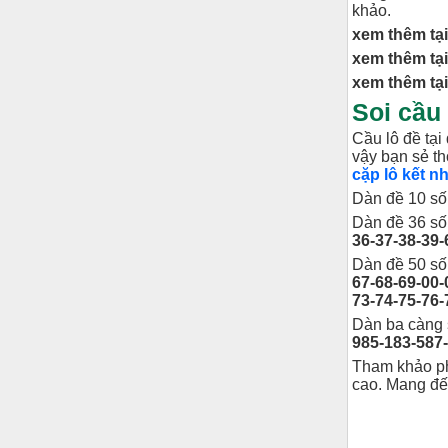
khảo.
xem thêm tại
xem thêm tạ
xem thêm tại
Soi cầu
Cầu lô đề tại
vậy bạn sẻ t
cặp lô kết n
Dàn đề 10 số
Dàn đề 36 số
36-37-38-39-
Dàn đề 50 số 
67-68-69-00-
73-74-75-76-
Dàn ba càng 
985-183-587
Tham khảo ph
cao. Mang đế