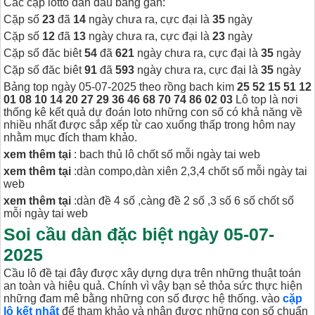
Các cặp lotto dẫn đầu bảng gan:
Cặp số
23
đã
14
ngày chưa ra, cực đại là
35
ngày
Cặp số
12
đã
13
ngày chưa ra, cực đại là
23
ngày
Cặp số đăc biêt
54
đã
621
ngày chưa ra, cực đại là
35
ngày
Cặp số đăc biêt
91
đã
593
ngày chưa ra, cực đại là
35
ngày
Bảng top ngày 05-07-2025 theo rồng bach kim
25 52 15 51 12
01 08 10 14 20 27 29 36 46 68 70 74 86 02 03
Lô top là nơi
thống kê kết quả dự đoán loto những con số có khả năng về
nhiều nhất được sắp xếp từ cao xuống thấp trong hôm nay
nhằm mục đích tham khảo.
xem thêm tại
: bach thủ lô chốt số mỗi ngày tai web
xem thêm tại
:dàn compo,dàn xiên 2,3,4 chốt số mỗi ngày tai
web
xem thêm tại
:dàn đề 4 số ,càng đề 2 số ,3 số 6 số chốt số
mỗi ngày tai web
Soi cầu dàn đặc biệt ngày 05-07-
2025
Cầu lô đề tại đây được xây dựng dựa trên những thuật toán
an toàn và hiệu quả. Chính vì vậy bạn sẻ thỏa sức thực hiện
những đam mê bằng những con số được hệ thống. vào
cặp
lô kết nhất
để tham khảo và nhân đươc những con số chuẩn