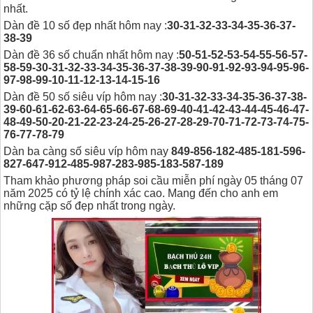
nhất.
Dàn đề 10 số đẹp nhất hôm nay :
30-31-32-33-34-35-36-37-
38-39
Dàn đề 36 số chuẩn nhất hôm nay :
50-51-52-53-54-55-56-57-
58-59-30-31-32-33-34-35-36-37-38-39-90-91-92-93-94-95-96-
97-98-99-10-11-12-13-14-15-16
Dàn đề 50 số siêu víp hôm nay :
30-31-32-33-34-35-36-37-38-
39-60-61-62-63-64-65-66-67-68-69-40-41-42-43-44-45-46-47-
48-49-50-20-21-22-23-24-25-26-27-28-29-70-71-72-73-74-75-
76-77-78-79
Dàn ba càng số siêu víp hôm nay
849-856-182-485-181-596-
827-647-912-485-987-283-985-183-587-189
Tham khảo phương pháp soi cầu miễn phí ngày 05 tháng 07
năm 2025 có tỷ lệ chính xác cao. Mang đến cho anh em
những cặp số đẹp nhất trong ngày.