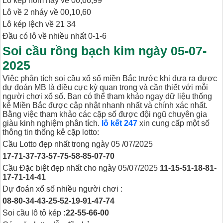
Lô kép hôm nay về 00,66,99
Lô về 2 nháy về 00,10,60
Lô kép lệch về 21 34
Đầu có lô về nhiều nhất 0-1-6
Soi cầu rồng bạch kim ngày 05-07-
2025
Việc phân tích soi cầu xổ số miền Bắc trước khi đưa ra được
dự đoán MB là điều cực kỳ quan trọng và cần thiết với mỗi
người chơi xổ số. Bạn có thể tham khảo ngay dữ liệu thống
kê Miền Bắc được cập nhật nhanh nhất và chính xác nhất.
Bằng việc tham khảo các cặp số được đội ngũ chuyên gia
giàu kinh nghiệm phân tích.
lô kết 247
xin cung cấp một số
thông tin thống kê cặp lotto:
Cầu Lotto đẹp nhất trong ngày 05 /07/2025
17-71-37-73-57-75-58-85-07-70
Cầu Đặc biệt đẹp nhất cho ngày 05/07/2025
11-15-51-18-81-
17-71-14-41
Dự đoán xổ số nhiều người chơi :
08-80-34-43-25-52-19-91-47-74
Soi cầu lô tô kép
:22-55-66-00