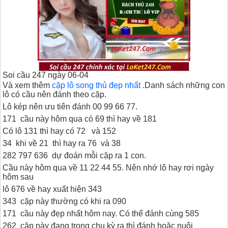
Soi cầu 247 ngày 06-04
Và xem thêm
cặp lô song thủ đẹp nhất
.Danh sách những con
lô có cầu nên đánh theo cặp.
Lô kép nên ưu tiên đánh 00 99 66 77.
171 cầu này hôm qua có 69 thì hay về 181
Có lô 131 thì hay có 72 và 152
34 khi về 21 thì hay ra 76 và 38
282 797 636 dự đoán mỗi cặp ra 1 con.
Cầu này hôm qua về 11 22 44 55. Nên nhớ lô hay rơi ngày
hôm sau
lô 676 về hay xuất hiện 343
343 cặp này thường có khi ra 090
171 cầu này đẹp nhất hôm nay. Có thể đánh cùng 585
262 cặp này đang trong chu kỳ ra thì đánh hoặc nuôi