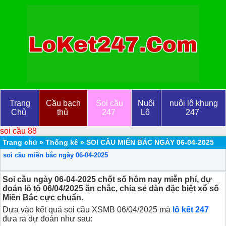
Trang
Cầu bạch
Soi cầu
Nuôi
nuôi lô khung
Chủ
thủ
247
Lô
247
soi cầu 88
Trang chủ
»
Thống kê
»
SOI CẦU MIỀN BẮC NGÀY 06-04-2025
soi cầu miền bắc ngày 06-04-2025
Soi cầu ngày 06-04-2025 chốt số hôm nay miễn phí, dự
đoán lô tô 06/04/2025 ăn chắc, chia sẻ dàn đặc biệt xổ số
Miền Bắc cực chuẩn
.
Dựa vào kết quả soi cầu XSMB 06/04/2025 mà
lô kết 247
đưa ra dự đoán như sau: