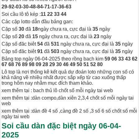
29-92-03-30-48-84-71-17-36-63
Soi cầu lô tô kép :
11 22 33 44
Các cặp lotto dẫn đầu bảng gan:
Cặp số
30
đã
18
ngày chưa ra, cực đại là
35
ngày
Cặp số
20
đã
15
ngày chưa ra, cực đại là
23
ngày
Cặp số đăc biêt
54
đã
531
ngày chưa ra, cực đại là
35
ngày
Cặp số đăc biêt
91
đã
503
ngày chưa ra, cực đại là
35
ngày
Bảng top ngày 06-04-2025 theo rồng bach kim
59 06 33 43 62
67 68 76 89 98 09 28 29 30 46 49 50 51 52 80
Lô top là nơi thống kê kết quả dự đoán loto những con số có
khả năng về nhiều nhất được sắp xếp từ cao xuống thấp
trong hôm nay nhằm mục đích tham khảo.
xem thêm tại : bach thủ lô chốt số mỗi ngày tai web
xem thêm tại :dàn compo,dàn xiên 2,3,4 chốt số mỗi ngày tai
web
xem thêm tại :dàn đề 4 số ,càng đề 2 số ,3 số 6 số chốt số mỗi
ngày tai web
Soi cầu dàn đặc biệt ngày 06-04-
2025