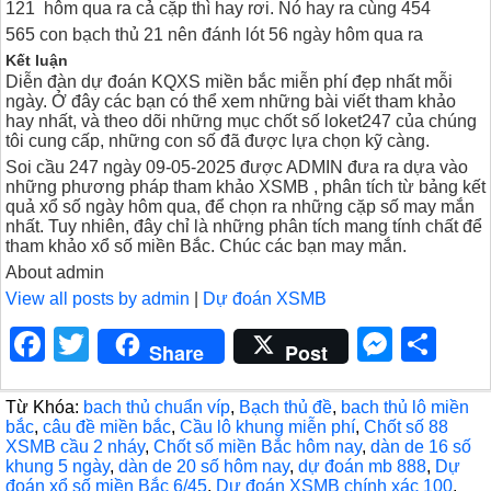
121 hôm qua ra cả cặp thì hay rơi. Nó hay ra cùng 454
565 con bạch thủ 21 nên đánh lót 56 ngày hôm qua ra
Kết luận
Diễn đàn dự đoán KQXS miền bắc miễn phí đẹp nhất mỗi
ngày. Ở đây các bạn có thể xem những bài viết tham khảo
hay nhất, và theo dõi những mục chốt số loket247 của chúng
tôi cung cấp, những con số đã được lựa chọn kỹ càng.
Soi cầu 247 ngày 09-05-2025 được ADMIN đưa ra dựa vào
những phương pháp tham khảo XSMB , phân tích từ bảng kết
quả xổ số ngày hôm qua, để chọn ra những cặp số may mắn
nhất. Tuy nhiên, đây chỉ là những phân tích mang tính chất để
tham khảo xổ số miền Bắc. Chúc các bạn may mắn.
About admin
View all posts by admin
|
Dự đoán XSMB
F
T
M
S
Share
Post
a
wi
e
h
c
tt
ss
ar
Từ Khóa:
bach thủ chuẩn víp
,
Bạch thủ đề
,
bach thủ lô miền
bắc
,
câu đề miền bắc
,
Cầu lô khung miễn phí
,
Chốt số 88
e
er
e
e
XSMB cầu 2 nháy
,
Chốt số miền Bắc hôm nay
,
dàn de 16 số
khung 5 ngày
,
dàn de 20 số hôm nay
,
dự đoán mb 888
,
Dự
b
n
đoán xổ số miền Bắc 6/45
,
Dự đoán XSMB chính xác 100
,