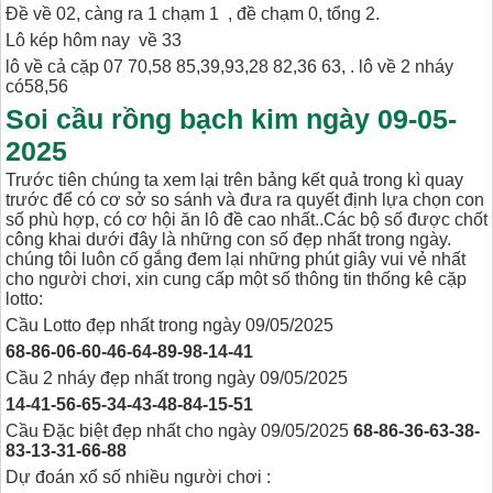
Đề về 02, càng ra 1 chạm 1 , đề chạm 0, tổng 2.
Lô kép hôm nay về 33
lô về cả cặp 07 70,58 85,39,93,28 82,36 63, . lô về 2 nháy
có58,56
Soi cầu rồng bạch kim ngày 09-05-
2025
Trước tiên chúng ta xem lại trên bảng kết quả trong kì quay
trước để có cơ sở so sánh và đưa ra quyết định lựa chọn con
số phù hợp, có cơ hội ăn lô đề cao nhất..Các bộ số được chốt
công khai dưới đây là những con số đẹp nhất trong ngày.
chúng tôi luôn cố gắng đem lại những phút giây vui vẻ nhất
cho người chơi, xin cung cấp một số thông tin thống kê cặp
lotto:
Cầu Lotto đẹp nhất trong ngày 09/05/2025
68-86-06-60-46-64-89-98-14-41
Cầu 2 nháy đẹp nhất trong ngày 09/05/2025
14-41-56-65-34-43-48-84-15-51
Cầu Đặc biệt đẹp nhất cho ngày 09/05/2025
68-86-36-63-38-
83-13-31-66-88
Dự đoán xổ số nhiều người chơi :