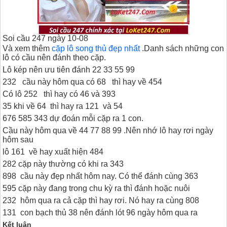
Soi cầu 247 ngày 10-08
Và xem thêm
cặp lô song thủ đẹp nhất
.Danh sách những con
lô có cầu nên đánh theo cặp.
Lô kép nên ưu tiên đánh 22 33 55 99
232 cầu này hôm qua có 68 thì hay về 454
Có lô 252 thì hay có 46 và 393
35 khi về 64 thì hay ra 121 và 54
676 585 343 dự đoán mỗi cặp ra 1 con.
Cầu này hôm qua về 44 77 88 99 .Nên nhớ lô hay rơi ngày
hôm sau
lô 161 về hay xuất hiện 484
282 cặp này thường có khi ra 343
898 cầu này đẹp nhất hôm nay. Có thể đánh cùng 363
595 cặp này đang trong chu kỳ ra thì đánh hoặc nuôi
232 hôm qua ra cả cặp thì hay rơi. Nó hay ra cùng 808
131 con bạch thủ 38 nên đánh lót 96 ngày hôm qua ra
Kết luận