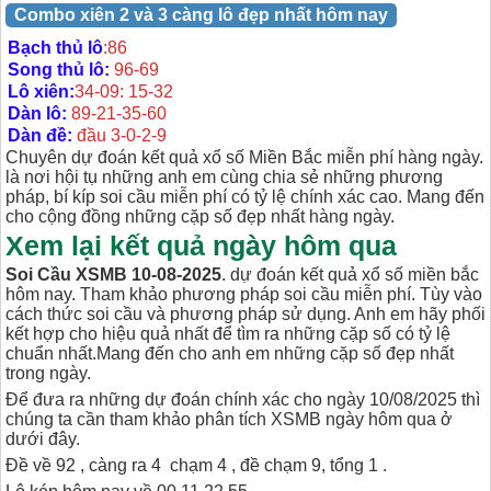
Combo xiên 2 và 3 càng lô đẹp nhất hôm nay
Bạch thủ lô
:86
Song thủ lô:
96-69
Lô xiên:
34-09: 15-32
Dàn lô:
89-21-35-60
Dàn đề:
đầu 3-0-2-9
Chuyên dự đoán kết quả xổ số Miền Bắc miễn phí hàng ngày.
là nơi hội tụ những anh em cùng chia sẻ những phương
pháp, bí kíp soi cầu miễn phí có tỷ lệ chính xác cao. Mang đến
cho cộng đồng những cặp số đẹp nhất hàng ngày.
Xem lại kết quả ngày hôm qua
Soi Cầu XSMB 10-08-2025
. dự đoán kết quả xổ số miền bắc
hôm nay. Tham khảo phương pháp soi cầu miễn phí. Tùy vào
cách thức soi cầu và phương pháp sử dụng. Anh em hãy phối
kết hợp cho hiệu quả nhất để tìm ra những cặp số có tỷ lệ
chuẩn nhất.Mang đến cho anh em những cặp số đẹp nhất
trong ngày.
Để đưa ra những dự đoán chính xác cho ngày 10/08/2025 thì
chúng ta cần tham khảo phân tích XSMB ngày hôm qua ở
dưới đây.
Đề về 92 , càng ra 4 chạm 4 , đề chạm 9, tổng 1 .