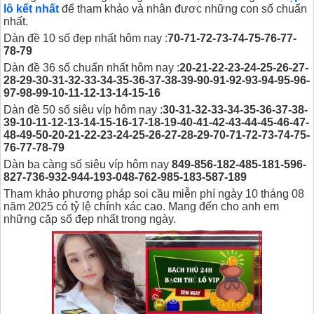
lô kết nhất
để tham khảo và nhân đươc những con số chuẩn
nhất.
Dàn đề 10 số đẹp nhất hôm nay :
70-71-72-73-74-75-76-77-
78-79
Dàn đề 36 số chuẩn nhất hôm nay :
20-21-22-23-24-25-26-27-
28-29-30-31-32-33-34-35-36-37-38-39-90-91-92-93-94-95-96-
97-98-99-10-11-12-13-14-15-16
Dàn đề 50 số siêu víp hôm nay :
30-31-32-33-34-35-36-37-38-
39-10-11-12-13-14-15-16-17-18-19-40-41-42-43-44-45-46-47-
48-49-50-20-21-22-23-24-25-26-27-28-29-70-71-72-73-74-75-
76-77-78-79
Dàn ba càng số siêu víp hôm nay
849-856-182-485-181-596-
827-736-932-944-193-048-762-985-183-587-189
Tham khảo phương pháp soi cầu miễn phí ngày 10 tháng 08
năm 2025 có tỷ lệ chính xác cao. Mang đến cho anh em
những cặp số đẹp nhất trong ngày.