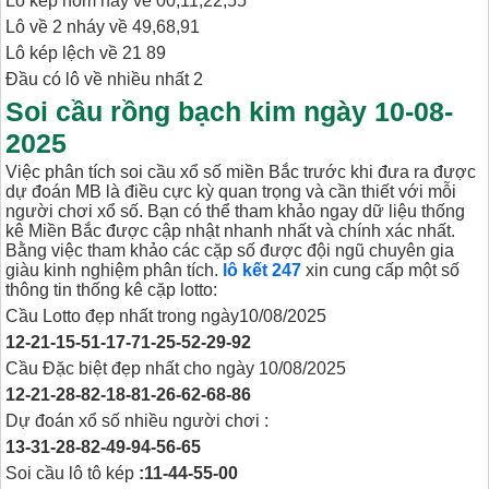
Lô kép hôm nay về 00,11,22,55
Lô về 2 nháy về 49,68,91
Lô kép lệch về 21 89
Đầu có lô về nhiều nhất 2
Soi cầu rồng bạch kim ngày 10-08-
2025
Việc phân tích soi cầu xổ số miền Bắc trước khi đưa ra được
dự đoán MB là điều cực kỳ quan trọng và cần thiết với mỗi
người chơi xổ số. Bạn có thể tham khảo ngay dữ liệu thống
kê Miền Bắc được cập nhật nhanh nhất và chính xác nhất.
Bằng việc tham khảo các cặp số được đội ngũ chuyên gia
giàu kinh nghiệm phân tích.
lô kết 247
xin cung cấp một số
thông tin thống kê cặp lotto:
Cầu Lotto đẹp nhất trong ngày10/08/2025
12-21-15-51-17-71-25-52-29-92
Cầu Đặc biệt đẹp nhất cho ngày 10/08/2025
12-21-28-82-18-81-26-62-68-86
Dự đoán xổ số nhiều người chơi :
13-31-28-82-49-94-56-65
Soi cầu lô tô kép
:11-44-55-00