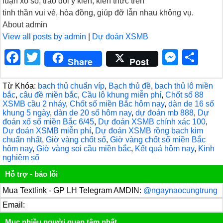
luận xổ số, trao đổi ý kiến, kiến thức trên
tinh thần vui vẻ, hòa đồng, giúp đỡ lẫn nhau không vụ.
About admin
View all posts by admin
|
Dự đoán XSMB
F
T
M
S
Share
Post
a
wi
e
h
c
tt
ss
ar
Từ Khóa:
bach thủ chuẩn víp
,
Bạch thủ đề
,
bach thủ lô miền
bắc
,
câu đề miền bắc
,
Cầu lô khung miễn phí
,
Chốt số 88
e
er
e
e
XSMB cầu 2 nháy
,
Chốt số miền Bắc hôm nay
,
dàn de 16 số
khung 5 ngày
,
dàn de 20 số hôm nay
,
dự đoán mb 888
,
Dự
b
n
đoán xổ số miền Bắc 6/45
,
Dự đoán XSMB chính xác 100
,
Dự đoán XSMB miễn phí
,
Dự đoán XSMB rồng bạch kim
o
g
chuẩn nhất
,
Giờ vàng chốt số
,
Giờ vàng chốt số miền Bắc
o
er
hôm nay
,
Giờ vàng soi cầu miền bắc
,
Kết quả hôm nay
,
Kinh
nghiệm số
k
Hỗ trợ - báo lỗi
Mua Textlink - GP LH Telegram AMDIN:
@ngaynaocungtrung
Email:
Mục nhiều người quan tâm nhất