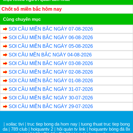
Chốt số miền bắc hôm nay
Cùng chuyên mục
SOI CẦU MIỀN BẮC NGÀY 07-08-2026
SOI CẦU MIỀN BẮC NGÀY 06-08-2026
SOI CẦU MIỀN BẮC NGÀY 05-08-2026
SOI CẦU MỀN BẮC NGÀY 04-08-2026
SOI CẦU MIỀN BẮC NGÀY 03-08-2026
SOI CẦU MIỀN BẮC NGÀY 02-08-2026
SOI CẦU MIỀN BẮC NGÀY 01-08-2026
SOI CẦU MIỀN BẮC NGÀY 31-07-2026
SOI CẦU MIỀN BẮC NGÀY 30-07-2026
SOI CẦU MIỀN BẮC NGÀY 29-07-2026
|
xoilac tivi
|
truc tiep bong da hom nay
|
tuong thuat truc tiep bong
da
|
789 club
|
hoiquantv 2
|
hội quán tv link
|
hoiquantv bóng đá
8x