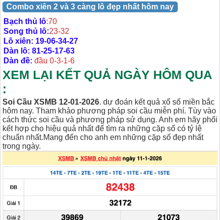
Combo xiên 2 và 3 càng lô đẹp nhất hôm nay
Bạch thủ lô
:70
Song thủ lô:
23-32
Lô xiên: 19-06-34-27
Dàn lô: 81-25-17-63
Dàn đề:
đầu 0-3-1-6
XEM LẠI KẾT QUẢ NGÀY HÔM QUA
:
Soi Cầu XSMB 12-01-2026
. dự đoán kết quả xổ số miền bắc
hôm nay. Tham khảo phương pháp soi cầu miễn phí. Tùy vào
cách thức soi cầu và phương pháp sử dụng. Anh em hãy phối
kết hợp cho hiệu quả nhất để tìm ra những cặp số có tỷ lệ
chuẩn nhất.Mang đến cho anh em những cặp số đẹp nhất
trong ngày.