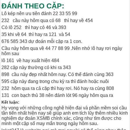
ĐÁNH THEO CẶP:
Lô kép nên ưu tiên đánh 22 33 55 99
232 cầu này hôm qua có 68 thì hay về 454
Có lô 252 thì hay có 46 và 393
35 khi về 64 thì hay ra 121 và 54
676 585 343 dự đoán mỗi cặp ra 1 con.
Cầu này hôm qua về 44 77 88 99 .Nên nhớ lô hay rơi ngày
hôm sau
lô 161 về hay xuất hiện 484
282 cặp này thường có khi ra 343
898 cầu này đẹp nhất hôm nay. Có thể đánh cùng 363
595 cặp này đang trong chu kỳ ra thì đánh hoặc nuôi
232 hôm qua ra cả cặp thì hay rơi. Nó hay ra cùng 808
131 con bạch thủ 38 nên đánh lót 96 ngày hôm qua ra
Kết luận:
Hy vọng với những công nghệ hiện đại và phần mềm soi cầu
tân tiến nhất hiện nay sẽ giúp anh em tích lũy thêm nhiều kinh
nghiệm dự đoán XSMB chính xác, cũng như tìm được cho
mình một cặp số may mắn trong ngày hôm sau.