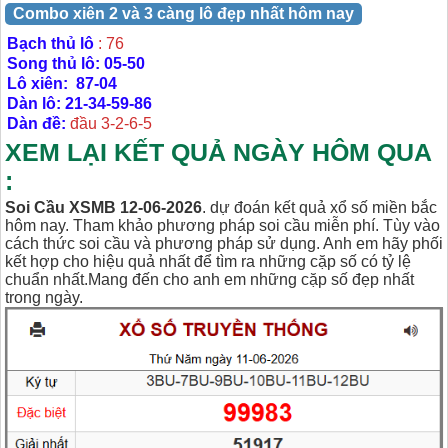
Combo xiên 2 và 3 càng lô đẹp nhất hôm nay
Bạch thủ lô
: 76
Song thủ lô: 05-50
Lô xiên: 87-04
Dàn lô: 21-34-59-86
Dàn đề:
đầu 3-2-6-5
XEM LẠI KẾT QUẢ NGÀY HÔM QUA
:
Soi Cầu XSMB 12-06-2026
. dự đoán kết quả xổ số miền bắc
hôm nay. Tham khảo phương pháp soi cầu miễn phí. Tùy vào
cách thức soi cầu và phương pháp sử dụng. Anh em hãy phối
kết hợp cho hiệu quả nhất để tìm ra những cặp số có tỷ lệ
chuẩn nhất.Mang đến cho anh em những cặp số đẹp nhất
trong ngày.