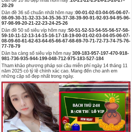
Dàn đề 10 số đẹp nhất hôm nay :
20-21-22-23-24-25-26-27-
28-29
Dàn đề 36 số chuẩn nhất hôm nay :
00-01-02-03-04-05-06-07-
08-09-30-31-32-33-34-35-36-37-38-39-90-91-92-93-94-95-96-
97-98-99-20-21-22-23-24-25-26
Dàn đề 50 số siêu víp hôm nay :
50-51-52-53-54-55-56-57-58-
59-10-11-12-13-14-15-16-17-18-19-00-01-02-03-04-05-06-07-
08-09-60-61-62-63-64-65-66-67-68-69-70-71-72-73-74-75-76-
77-78-79
Dàn ba càng số siêu víp hôm nay
309-183-957-197-470-918-
981-736-935-944-199-048-712-975-183-527-184
Tham khảo phương pháp soi cầu miễn phí ngày 14 tháng 11
năm 2025 có tỷ lệ chính xác cao. Mang đến cho anh em
những cặp số đẹp nhất trong ngày.