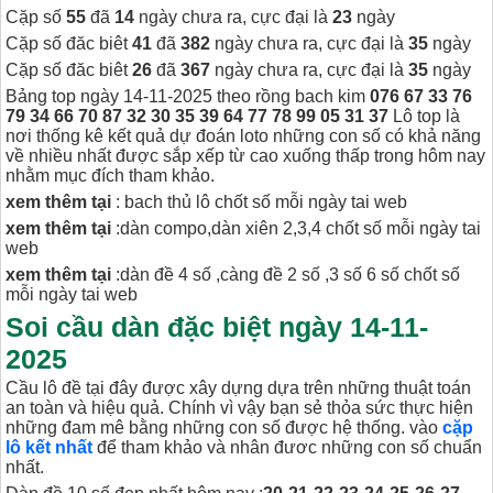
Cặp số
55
đã
14
ngày chưa ra, cực đại là
23
ngày
Cặp số đăc biêt
41
đã
382
ngày chưa ra, cực đại là
35
ngày
Cặp số đăc biêt
26
đã
367
ngày chưa ra, cực đại là
35
ngày
Bảng top ngày 14-11-2025 theo rồng bach kim
076 67 33 76
79 34 66 70 87 32 30 35 39 64 77 78 99 05 31 37
Lô top là
nơi thống kê kết quả dự đoán loto những con số có khả năng
về nhiều nhất được sắp xếp từ cao xuống thấp trong hôm nay
nhằm mục đích tham khảo.
xem thêm tại
: bach thủ lô chốt số mỗi ngày tai web
xem thêm tại
:dàn compo,dàn xiên 2,3,4 chốt số mỗi ngày tai
web
xem thêm tại
:dàn đề 4 số ,càng đề 2 số ,3 số 6 số chốt số
mỗi ngày tai web
Soi cầu dàn đặc biệt ngày 14-11-
2025
Cầu lô đề tại đây được xây dựng dựa trên những thuật toán
an toàn và hiệu quả. Chính vì vậy bạn sẻ thỏa sức thực hiện
những đam mê bằng những con số được hệ thống. vào
cặp
lô kết nhất
để tham khảo và nhân đươc những con số chuẩn
nhất.