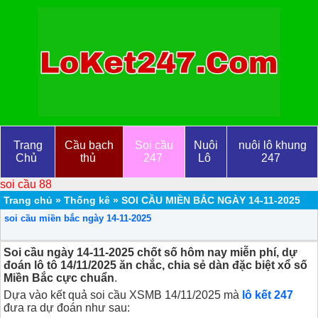
Trang
Cầu bạch
Soi cầu
Nuôi
nuôi lô khung
Chủ
thủ
247
Lô
247
soi cầu 88
Trang chủ
»
Thống kê
»
SOI CẦU MIỀN BẮC NGÀY 14-11-2025
soi cầu miền bắc ngày 14-11-2025
Soi cầu ngày 14-11-2025 chốt số hôm nay miễn phí, dự
đoán lô tô 14/11/2025 ăn chắc, chia sẻ dàn đặc biệt xổ số
Miền Bắc cực chuẩn
.
Dựa vào kết quả soi cầu XSMB 14/11/2025 mà
lô kết 247
đưa ra dự đoán như sau: