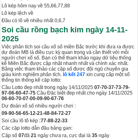
Lô kép hôm nay về 55,66,77,88
Lô kép lệch về
Đầu có lô về nhiều nhất 0,6,7
Soi cầu rồng bạch kim ngày 14-11-
2025
Việc phân tích soi cầu xổ số miền Bắc trước khi đưa ra được
dự đoán MB là điều cực kỳ quan trọng và cần thiết với mỗi
người chơi xổ số. Bạn có thể tham khảo ngay dữ liệu thống
kê Miền Bắc được cập nhật nhanh nhất và chính xác nhất.
Bằng việc tham khảo các cặp số được đội ngũ chuyên gia
giàu kinh nghiệm phân tích.
lô kết 247
xin cung cấp một số
thông tin thống kê cặp lotto:
Cầu Lotto đẹp nhất trong ngày 14/11/2025
07-70-37-73-79-
97-06-60-47-75
Cầu Đặc biệt đẹp nhất cho ngày 14/11/2025
06-60-70-07-00-09-90-67-76
Dự đoán xổ số nhiều người chơi :
09-90-56-65-12-21-48-84-72-27
Soi cầu lô tô kép
:77-88-22-33
Các cặp lotto dẫn đầu bảng gan:
Cặp số
07
đã
21
ngày chưa ra, cực đại là
35
ngày