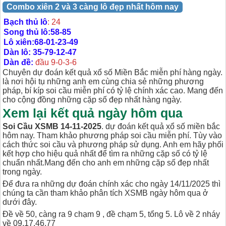
Combo xiên 2 và 3 càng lô đẹp nhất hôm nay
Bạch thủ lô
: 24
Song thủ lô:58-85
Lô xiên:68-01-23-49
Dàn lô: 35-79-12-47
Dàn đề:
đầu 9-0-3-6
Chuyên dự đoán kết quả xổ số Miền Bắc miễn phí hàng ngày.
là nơi hội tụ những anh em cùng chia sẻ những phương
pháp, bí kíp soi cầu miễn phí có tỷ lệ chính xác cao. Mang đến
cho cộng đồng những cặp số đẹp nhất hàng ngày.
Xem lại kết quả ngày hôm qua
Soi Cầu XSMB 14-11-2025
. dự đoán kết quả xổ số miền bắc
hôm nay. Tham khảo phương pháp soi cầu miễn phí. Tùy vào
cách thức soi cầu và phương pháp sử dụng. Anh em hãy phối
kết hợp cho hiệu quả nhất để tìm ra những cặp số có tỷ lệ
chuẩn nhất.Mang đến cho anh em những cặp số đẹp nhất
trong ngày.
Để đưa ra những dự đoán chính xác cho ngày 14/11/2025 thì
chúng ta cần tham khảo phân tích XSMB ngày hôm qua ở
dưới đây.
Đề về 50, càng ra 9 chạm 9 , đề chạm 5, tổng 5. Lô về 2 nháy
về 09,17,46,77