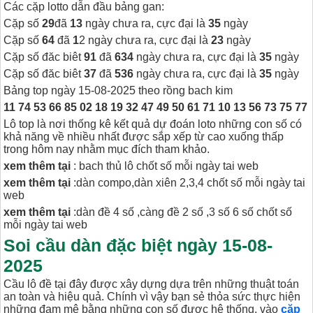
Các cặp lotto dẫn đầu bảng gan:
Cặp số
29
đã
13
ngày chưa ra, cực đại là
35
ngày
Cặp số
64
đã
1
2 ngày chưa ra, cực đại là
23
ngày
Cặp số đăc biêt
91
đã
634
ngày chưa ra, cực đại là
35
ngày
Cặp số đăc biêt
37
đã
536
ngày chưa ra, cực đại là
35
ngày
Bảng top ngày 15-08-2025 theo rồng bach kim
11 74 53 66 85 02 18 19 32 47 49 50 61 71 10 13 56 73 75 77
Lô top là nơi thống kê kết quả dự đoán loto những con số có
khả năng về nhiều nhất được sắp xếp từ cao xuống thấp
trong hôm nay nhằm mục đích tham khảo.
xem thêm tại
: bach thủ lô chốt số mỗi ngày tai web
xem thêm tại
:dàn compo,dàn xiên 2,3,4 chốt số mỗi ngày tai
web
xem thêm tại
:dàn đề 4 số ,càng đề 2 số ,3 số 6 số chốt số
mỗi ngày tai web
Soi cầu dàn đặc biệt ngày 15-08-
2025
Cầu lô đề tại đây được xây dựng dựa trên những thuật toán
an toàn và hiệu quả. Chính vì vậy bạn sẻ thỏa sức thực hiện
những đam mê bằng những con số được hệ thống. vào
cặp