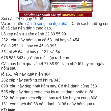
Soi cầu 247 ngày 15-08
Và xem thêm
cặp lô song thủ đẹp nhất
.Danh sách những con
lô có cầu nên đánh theo cặp.
Lô kép nên ưu tiên đánh 22 33 55 99
232 cầu này hôm qua có 68 thì hay về 454
Có lô 252 thì hay có 46 và 393
35 khi về 64 thì hay ra 121 và 54
676 585 343 dự đoán mỗi cặp ra 1 con.
Cầu này hôm qua về 44 77 88 99 .Nên nhớ lô hay rơi ngày
hôm sau
lô 161 về hay xuất hiện 484
282 cặp này thường có khi ra 343
898 cầu này đẹp nhất hôm nay. Có thể đánh cùng 363
595 cặp này đang trong chu kỳ ra thì đánh hoặc nuôi
232 hôm qua ra cả cặp thì hay rơi. Nó hay ra cùng 808
131 con bạch thủ 38 nên đánh lót 96 ngày hôm qua ra
Kết luận