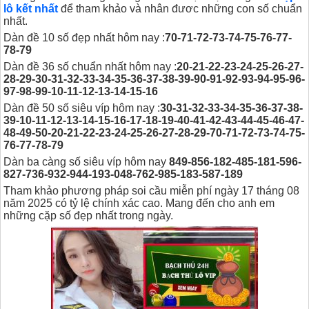
lô kết nhất
để tham khảo và nhân đươc những con số chuẩn
nhất.
Dàn đề 10 số đẹp nhất hôm nay :
70-71-72-73-74-75-76-77-
78-79
Dàn đề 36 số chuẩn nhất hôm nay :
20-21-22-23-24-25-26-27-
28-29-30-31-32-33-34-35-36-37-38-39-90-91-92-93-94-95-96-
97-98-99-10-11-12-13-14-15-16
Dàn đề 50 số siêu víp hôm nay :
30-31-32-33-34-35-36-37-38-
39-10-11-12-13-14-15-16-17-18-19-40-41-42-43-44-45-46-47-
48-49-50-20-21-22-23-24-25-26-27-28-29-70-71-72-73-74-75-
76-77-78-79
Dàn ba càng số siêu víp hôm nay
849-856-182-485-181-596-
827-736-932-944-193-048-762-985-183-587-189
Tham khảo phương pháp soi cầu miễn phí ngày 17 tháng 08
năm 2025 có tỷ lệ chính xác cao. Mang đến cho anh em
những cặp số đẹp nhất trong ngày.