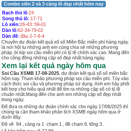
Combo xiên 2 và 3 càng lô đẹp nhất hôm nay
Bạch thủ lô
:24
Song thủ lô:
17-71
Lô xiên:
26-43: 59-01
Dàn lô:
62-34-79-02
Dàn đề:
đầu 2-7-8-4
Chuyên dự đoán kết quả xổ số Miền Bắc miễn phí hàng ngày.
là nơi hội tụ những anh em cùng chia sẻ những phương
pháp, bí kíp soi cầu miễn phí có tỷ lệ chính xác cao. Mang đến
cho cộng đồng những cặp số đẹp nhất hàng ngày.
Xem lại kết quả ngày hôm qua
Soi Cầu XSMB 17-08-2025
. dự đoán kết quả xổ số miền bắc
hôm nay. Tham khảo phương pháp soi cầu miễn phí. Tùy vào
cách thức soi cầu và phương pháp sử dụng. Anh em hãy phối
kết hợp cho hiệu quả nhất để tìm ra những cặp số có tỷ lệ
chuẩn nhất.Mang đến cho anh em những cặp số đẹp nhất
trong ngày.
Để đưa ra những dự đoán chính xác cho ngày 17/08/2025 thì
chúng ta cần tham khảo phân tích XSMB ngày hôm qua ở
dưới đây.
Đề về 94 , càng ra 1 chạm 1 , đề chạm 9, tổng 3 .