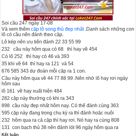
Soi cầu 247 ngày 17-08
Và xem thêm
cặp lô song thủ đẹp nhất
.Danh sách những con
lô có cầu nên đánh theo cặp.
Lô kép nên ưu tiên đánh 22 33 55 99
232 cầu này hôm qua có 68 thì hay về 454
Có lô 252 thì hay có 46 và 393
35 khi về 64 thì hay ra 121 và 54
676 585 343 dự đoán mỗi cặp ra 1 con.
Cầu này hôm qua về 44 77 88 99 .Nên nhớ lô hay rơi ngày
hôm sau
lô 161 về hay xuất hiện 484
282 cặp này thường có khi ra 343
898 cầu này đẹp nhất hôm nay. Có thể đánh cùng 363
595 cặp này đang trong chu kỳ ra thì đánh hoặc nuôi
232 hôm qua ra cả cặp thì hay rơi. Nó hay ra cùng 808
131 con bạch thủ 38 nên đánh lót 96 ngày hôm qua ra
Kết luận