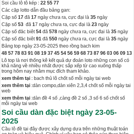
Soi cầu lô tô kép :
22 55 77
Các cặp lotto dẫn đầu bảng gan:
Cặp số
17
đã
17
ngày chưa ra, cực đại là
35
ngày
Cặp số
53
đã
1
7 ngày chưa ra, cực đại là
23
ngày
Cặp số đăc biêt
54
đã
578
ngày chưa ra, cực đại là
35
ngày
Cặp số đăc biêt
91
đã
550
ngày chưa ra, cực đại là
35
ngày
Bảng top ngày 23-05-2025 theo rồng bach kim
48 57 78 83 91 08 19 37 45 54 56 59 68 73 87 96 03 06 09 13
Lô top là nơi thống kê kết quả dự đoán loto những con số có
khả năng về nhiều nhất được sắp xếp từ cao xuống thấp
trong hôm nay nhằm mục đích tham khảo.
xem thêm tại
: bach thủ lô chốt số mỗi ngày tai web
xem thêm tại
:dàn compo,dàn xiên 2,3,4 chốt số mỗi ngày tai
web
xem thêm tại
:dàn đề 4 số ,càng đề 2 số ,3 số 6 số chốt số
mỗi ngày tai web
Soi cầu dàn đặc biệt ngày 23-05-
2025
Cầu lô đề tại đây được xây dựng dựa trên những thuật toán