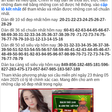
an toàn và hiệu quả. Chính vì vậy bạn sẻ thỏa sức thực hiện
những đam mê bằng những con số được hệ thống. vào
cặp
lô kết nhất
để tham khảo và nhân đươc những con số chuẩn
nhất.
Dàn đề 10 số đẹp nhất hôm nay :
20-21-22-23-24-25-26-27-
28-29
Dàn đề 36 số chuẩn nhất hôm nay :
60-61-62-63-64-65-66-67-
68-69-30-31-32-33-34-35-36-37-38-39-70 -71-72-73-74-75-
76-77-78-79-10-11-12-13-14-15-16
Dàn đề 50 số siêu víp hôm nay :
30-31-32-33-34-35-36-37-38-
39-50-51-52-53-54-55-56-57-58-59-40-41-42-43-44-45-46-47-
48-49-50-90-91-92-93-94-95-96-97-98-99-70-71-72-73-74-75-
76-77-78-79
Dàn ba càng số siêu víp hôm nay
849-856-182-485-181-596-
827-283-475-173-057-847-985-183-587-189
Tham khảo phương pháp soi cầu miễn phí ngày 23 tháng 05
năm 2025 có tỷ lệ chính xác cao. Mang đến cho anh em
những cặp số đẹp nhất trong ngày.