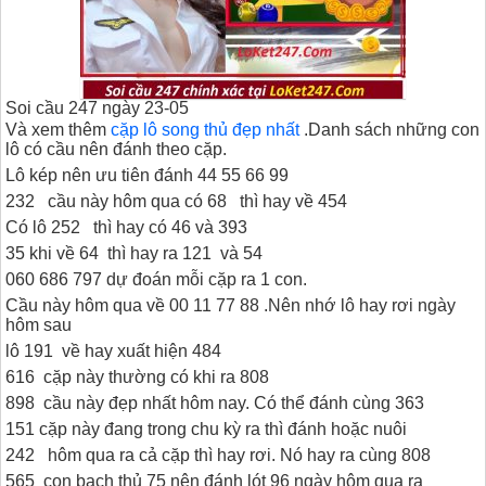
Soi cầu 247 ngày 23-05
Và xem thêm
cặp lô song thủ đẹp nhất
.Danh sách những con
lô có cầu nên đánh theo cặp.
Lô kép nên ưu tiên đánh 44 55 66 99
232 cầu này hôm qua có 68 thì hay về 454
Có lô 252 thì hay có 46 và 393
35 khi về 64 thì hay ra 121 và 54
060 686 797 dự đoán mỗi cặp ra 1 con.
Cầu này hôm qua về 00 11 77 88 .Nên nhớ lô hay rơi ngày
hôm sau
lô 191 về hay xuất hiện 484
616 cặp này thường có khi ra 808
898 cầu này đẹp nhất hôm nay. Có thể đánh cùng 363
151 cặp này đang trong chu kỳ ra thì đánh hoặc nuôi
242 hôm qua ra cả cặp thì hay rơi. Nó hay ra cùng 808
565 con bạch thủ 75 nên đánh lót 96 ngày hôm qua ra