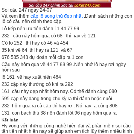
Soi cầu 247 ngày 24-07
Và xem thêm
cặp lô song thủ đẹp nhất
.Danh sách những con
lô có cầu nên đánh theo cặp.
Lô kép nên ưu tiên đánh 11 44 77 99
232 cầu này hôm qua có 68 thì hay về 121
Có lô 252 thì hay có 46 và 454
35 khi về 64 thì hay ra 121 và 67
676 585 343 dự đoán mỗi cặp ra 1 con.
Cầu này hôm qua về 44 77 88 99 .Nên nhớ lô hay rơi ngày
hôm sau
lô 161 về hay xuất hiện 484
232 cặp này thường có khi ra 292
161 cầu này đẹp nhất hôm nay. Có thể đánh cùng 080
595 cặp này đang trong chu kỳ ra thì đánh hoặc nuôi
232 hôm qua ra cả cặp thì hay rơi. Nó hay ra cùng 808
131 con bạch thủ 38 nên đánh lót 96 ngày hôm qua ra
Kết luận
Hy vọng với những công nghệ hiện đại và phần mềm soi cầu
tân tiến nhất hiện nay sẽ giúp anh em tích lũy thêm nhiều kinh