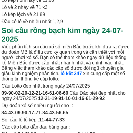
Lô kép hôm nay về 11,66
Lô về 2 nháy về 71 x3
Lô kép lệch về 21 89
Đầu có lô về nhiều nhất 1,2,9
Soi cầu rồng bạch kim ngày 24-07-
2025
Việc phân tích soi cầu xổ số miền Bắc trước khi đưa ra được
dự đoán MB là điều cực kỳ quan trọng và cần thiết với mỗi
người chơi xổ số. Bạn có thể tham khảo ngay dữ liệu thống
kê Miền Bắc được cập nhật nhanh nhất và chính xác nhất.
Bằng việc tham khảo các cặp số được đội ngũ chuyên gia
giàu kinh nghiệm phân tích.
lô kết 247
xin cung cấp một số
thông tin thống kê cặp lotto:
Cầu Lotto đẹp nhất trong ngày 24/07/2025
09-90-02-20-12-21-16-61-06-60
Cầu Đặc biệt đẹp nhất cho
ngày 24/07/2025
12-21-19-91-10-01-16-61-29-92
Dự đoán xổ số nhiều người chơi :
34-43-09-90-17-71-34-43-56-65
Soi cầu lô tô kép
:11-44-77-33
Các cặp lotto dẫn đầu bảng gan: