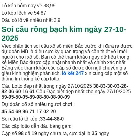
Lô kép hôm nay về 88,99
Lô kép lệch về 54 87
Đầu có lô về nhiều nhất 2,9
Soi cầu rồng bạch kim ngày 27-10-
2025
Việc phân tích soi cầu xổ số miền Bắc trước khi đưa ra được
dự đoán MB là điều cực kỳ quan trọng và cần thiết với mỗi
người chơi xổ số. Bạn có thể tham khảo ngay dữ liệu thống
kê Miền Bắc được cập nhật nhanh nhất và chính xác nhất.
Bằng việc tham khảo các cặp số được đội ngũ chuyên gia
giàu kinh nghiệm phân tích.
lô kết 247
xin cung cấp một số
thông tin thống kê cặp lotto:
Cầu Lotto đẹp nhất trong ngày 27/10/2025
38-83-30-03-28-
82-06-60-16-61
Cầu Đặc biệt đẹp nhất cho ngày 27/10/2025
59-95-50-05-89-98-80-08-90-09
Dự đoán xổ số nhiều người chơi :
45-54-69-96-71-17-02-20
Soi cầu lô tô kép
:33-44-88-0
Các cặp lotto dẫn đầu bảng gan:
Cặp số
98
đã
19
ngày chưa ra, cực đại là
35
ngày